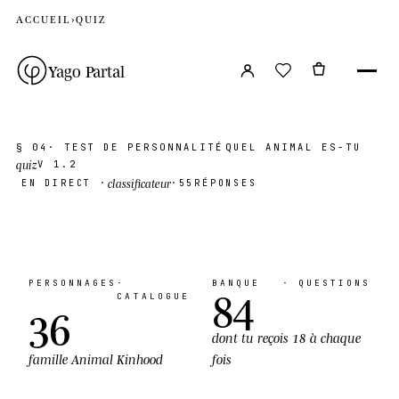
ACCUEIL
›
QUIZ
Yago Partal
§ 04
·
TEST DE PERSONNALITÉ
QUEL ANIMAL ES-TU
quiz
V 1.2
classificateur
EN DIRECT
·
·
55
RÉPONSES
PERSONNAGES
·
BANQUE
·
QUESTIONS
84
CATALOGUE
36
dont tu reçois
18 à chaque
famille
Animal Kinhood
fois