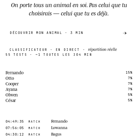
On porte tous un animal en soi. Pas celui que tu
choisirais — celui que tu es déjà.
DÉCOUVRIR MON ANIMAL · 3 MIN
répartition réelle
CLASSIFICATEUR
·
EN DIRECT
·
55
TESTS
·
~1 TOUTES LES 304 MIN
Fernando
15
%
Otto
7
%
Cooper
7
%
Ayana
7
%
Olwen
5
%
César
5
%
Fernando
04:49:35
MATCH
Lowanna
07:56:05
MATCH
Bagus
04:30:12
MATCH