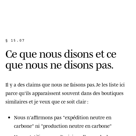
§ 15.07
C
e
q
u
e
n
o
u
s
d
i
s
o
n
s
e
t
c
e
q
u
e
n
o
u
s
n
e
d
i
s
o
n
s
p
a
s
.
Il y a des claims que nous ne faisons pas. Je les liste ici
parce qu'ils apparaissent souvent dans des boutiques
similaires et je veux que ce soit clair :
Nous n'affirmons pas "expédition neutre en
carbone" ni "production neutre en carbone"