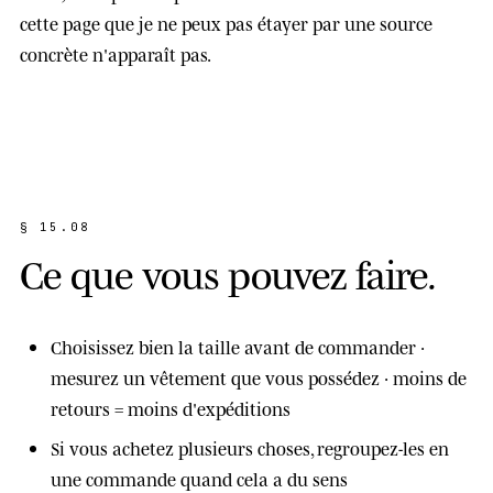
cette page que je ne peux pas étayer par une source
concrète n'apparaît pas.
§ 15.08
C
e
q
u
e
v
o
u
s
p
o
u
v
e
z
f
a
i
r
e
.
Choisissez bien la taille avant de commander ·
mesurez un vêtement que vous possédez · moins de
retours = moins d'expéditions
Si vous achetez plusieurs choses, regroupez-les en
une commande quand cela a du sens