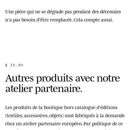
Une pièce qui ne se dégrade pas pendant des décennies
n'a pas besoin d'être remplacée. Cela compte aussi.
§ 15.04
A
u
t
r
e
s
p
r
o
d
u
i
t
s
a
v
e
c
n
o
t
r
e
a
t
e
l
i
e
r
p
a
r
t
e
n
a
i
r
e
.
Les produits de la boutique hors catalogue d'éditions
(textiles, accessoires, objets) sont fabriqués à la demande
chez un
atelier partenaire européen
. Par politique de ce