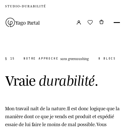
STUDIO
›
DURABILITÉ
Yago Partal
sans greenwashing
§ 15
NOTRE APPROCHE
8 BLOCS
V
r
a
i
e
.
d
u
r
a
b
i
l
i
t
é
Mon travail naît de la nature. Il est donc logique que la
manière dont ce que je vends est produit et expédié
essaie de lui faire le moins de mal possible. Vous