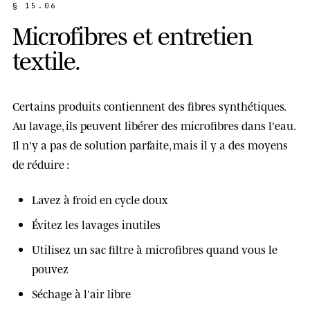
§ 15.06
M
i
c
r
o
f
i
b
r
e
s
e
t
e
n
t
r
e
t
i
e
n
t
e
x
t
i
l
e
.
Certains produits contiennent des fibres synthétiques.
Au lavage, ils peuvent libérer des
microfibres
dans l'eau.
Il n'y a pas de solution parfaite, mais il y a des moyens
de réduire :
Lavez à
froid
en cycle doux
Évitez les lavages inutiles
Utilisez un
sac filtre à microfibres
quand vous le
pouvez
Séchage à l'air libre