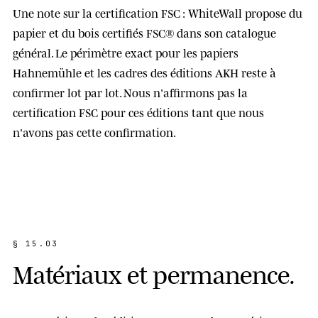
Une note sur la certification FSC : WhiteWall propose du
papier et du bois certifiés FSC® dans son catalogue
général. Le périmètre exact pour les papiers
Hahnemühle et les cadres des éditions AKH reste
à
confirmer lot par lot
. Nous n'affirmons pas la
certification FSC pour ces éditions tant que nous
n'avons pas cette confirmation.
§ 15.03
M
a
t
é
r
i
a
u
x
e
t
p
e
r
m
a
n
e
n
c
e
.