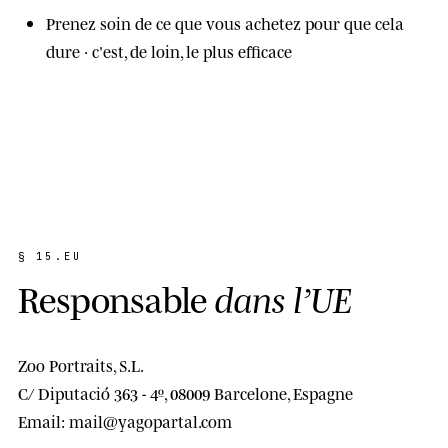
Prenez soin de ce que vous achetez pour que cela
dure · c'est, de loin, le plus efficace
§ 15.EU
R
e
s
p
o
n
s
a
b
l
e
d
a
n
s
l
’
U
E
Zoo Portraits, S.L.
C/ Diputació 363 - 4º, 08009 Barcelone, Espagne
Email:
mail@yagopartal.com