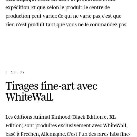
expédition
. Et que, selon le produit, le centre de
production peut varier. Ce qui ne varie pas, c'est que
rien n'est produit tant que vous ne le commandez pas.
§ 15.02
T
i
r
a
g
e
s
f
i
n
e
-
a
r
t
a
v
e
c
W
h
i
t
e
W
a
l
l
.
Les éditions Animal Kinhood (Black Edition et XL
Edition) sont produites exclusivement avec
WhiteWall
,
basé à Frechen, Allemagne. C'est l'un des rares labs fine-