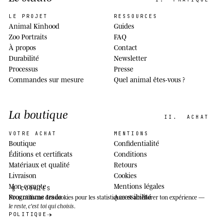
LE PROJET
RESSOURCES
Animal Kinhood
Guides
Zoo Portraits
FAQ
À propos
Contact
Durabilité
Newsletter
Processus
Presse
Commandes sur mesure
Quel animal êtes-vous ?
La boutique
II.
ACHAT
VOTRE ACHAT
MENTIONS
Boutique
Confidentialité
Éditions et certificats
Conditions
Matériaux et qualité
Retours
Livraison
Cookies
Mon compte
Mentions légales
§ COOKIES
Programme trade
Accessibilité
Nous utilisons des cookies
pour les statistiques et améliorer ton expérience —
le reste, c'est toi qui choisis
.
POLITIQUE