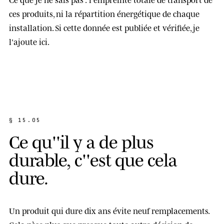
ces produits, ni la répartition énergétique de chaque
installation. Si cette donnée est publiée et vérifiée, je
l'ajoute ici.
§ 15.05
C
e
q
u
'
'
i
l
y
a
d
e
p
l
u
s
d
u
r
a
b
l
e
,
c
'
'
e
s
t
q
u
e
c
e
l
a
d
u
r
e
.
Un produit qui dure dix ans évite neuf remplacements.