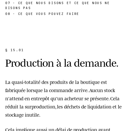
07 · CE QUE NOUS DISONS ET CE QUE NOUS NE
DISONS PAS
08 · CE QUE VOUS POUVEZ FAIRE
§ 15.01
P
r
o
d
u
c
t
i
o
n
à
l
a
d
e
m
a
n
d
e
.
La quasi-totalité des produits de la boutique est
fabriquée
lorsque la commande arrive
. Aucun stock
n'attend en entrepôt qu'un acheteur se présente. Cela
réduit la surproduction, les déchets de liquidation et le
stockage inutile.
Cela implique aussi un
délai de production avant