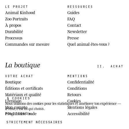
LE PROJET
RESSOURCES
Animal Kinhood
Guides
Zoo Portraits
FAQ
À propos
Contact
Durabilité
Newsletter
Processus
Presse
Commandes sur mesure
Quel animal êtes-vous ?
La boutique
II.
ACHAT
VOTRE ACHAT
MENTIONS
Boutique
Confidentialité
Éditions et certificats
Conditions
Matériaux et qualité
Retours
§ COOKIES
Livraison
Cookies
Nous utilisons des cookies
pour les statistiques et améliorer ton expérience —
Mon compte
Mentions légales
le reste, c'est toi qui choisis
.
Programme trade
Accessibilité
POLITIQUE
STRICTEMENT NÉCESSAIRES