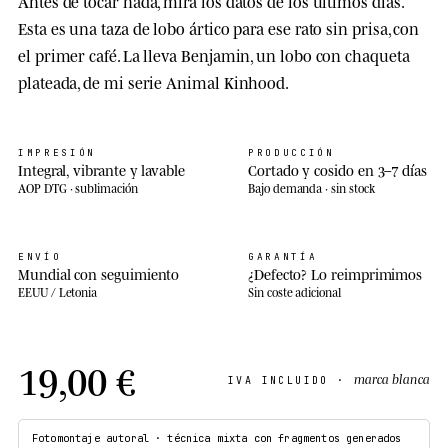
Antes de tocar nada, mira los datos de los últimos días.
Esta es una taza de lobo ártico para ese rato sin prisa, con
el primer café. La lleva Benjamin, un lobo con chaqueta
plateada, de mi serie Animal Kinhood.
IMPRESIÓN
PRODUCCIÓN
Integral, vibrante y lavable
Cortado y cosido en 3–7 días
AOP DTG · sublimación
Bajo demanda · sin stock
ENVÍO
GARANTÍA
Mundial con seguimiento
¿Defecto? Lo reimprimimos
EEUU / Letonia
Sin coste adicional
19,00 €
marca blanca
IVA INCLUIDO ·
Fotomontaje autoral · técnica mixta con fragmentos generados