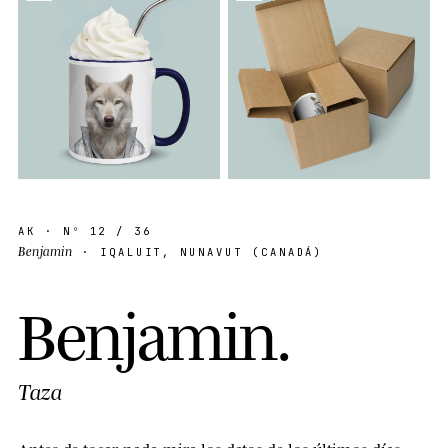
AK
· Nº
12
/ 36
Benjamin
· IQALUIT, NUNAVUT (CANADÁ)
B
e
n
j
a
m
i
n
.
Taza