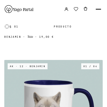
Yago Partal
§ 01
PRODUCTO
Taza
BENJAMIN
·
·
19,00 €
AK · 12
· BENJAMIN
01 / 04