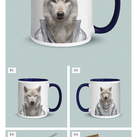
01
02
03
04