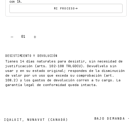
con IA.
MI PROCESO
−
+
01
AÑADIR AL CARRITO
DESISTIMIENTO Y DEVOLUCIÓN
Tienes 14 días naturales para desistir, sin necesidad de
justificación (arts. 102-108 TRLGDCU). Devuélvelo sin
usar y en su estado original; respondes de la disminución
de valor por un uso que exceda su comprobación (art.
108.2) y los gastos de devolución corren a tu cargo. La
garantía legal de conformidad queda intacta.
BAJO DEMANDA · 2–7
QALUIT, NUNAVUT (CANADÁ)