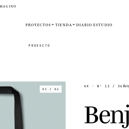
IMAGINO
PROYECTOS
TIENDA
DIARIO
ESTUDIO
Español
PRODUCTO
English
Français
Deutsch
Be
AK
· Nº
12
/ 36
01 / 04
Estados U
B
e
n
Reino Un
Internaci