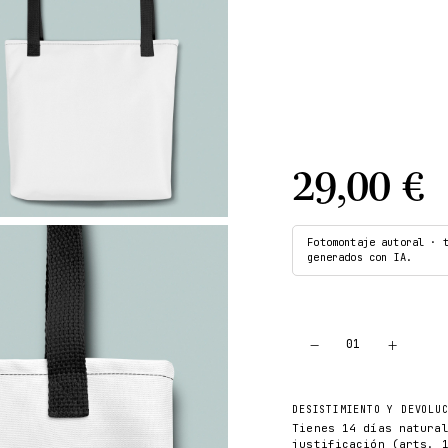
29,00 €
Fotomontaje autoral · 
generados con IA.
−
+
01
DESISTIMIENTO Y DEVOLU
Tienes 14 días natura
justificación (arts. 