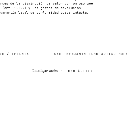
ondes de la disminución de valor por un uso que
n (art. 108.2) y los gastos de devolución
 garantía legal de conformidad queda intacta.
/ LETONIA
SKU ·
BENJAMIN-LOBO-ARTICO-BOLSA-
Canis lupus arctos
· LOBO ÁRTICO