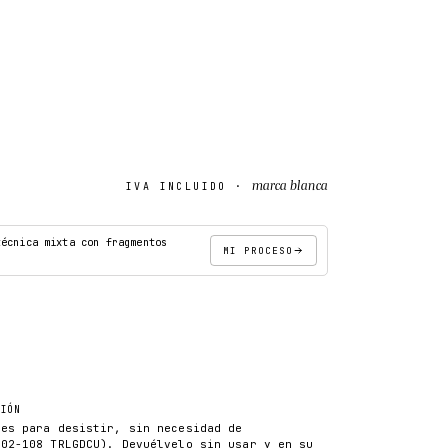
marca blanca
IVA INCLUIDO ·
técnica mixta con fragmentos
MI PROCESO
AÑADIR AL CARRITO
CIÓN
les para desistir, sin necesidad de
102-108 TRLGDCU). Devuélvelo sin usar y en su