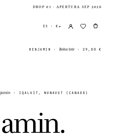
DROP 01 · APERTURA SEP 2026
ES · €
Bolsa tote
BENJAMIN
·
·
29,00 €
njamin
· IQALUIT, NUNAVUT (CANADÁ)
nidos
USD $
j
a
m
i
n
.
ido
GBP £
onal
EUR €