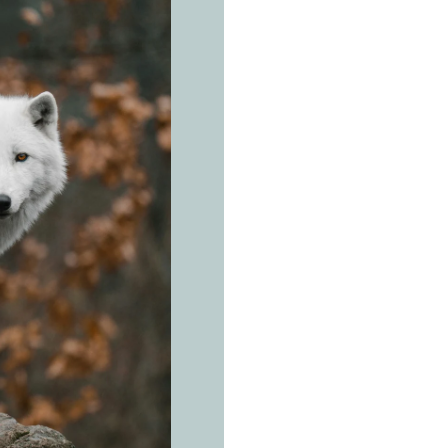
LA ESPECI
L
o
b
Canis lupu
Una ruta 
expliques
Tundra del Alto 
de la línea de lo
Queen Elizabeth
Devon, Ellef Ri
Groenlandia. Pa