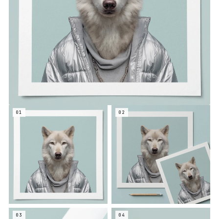
01
02
03
04