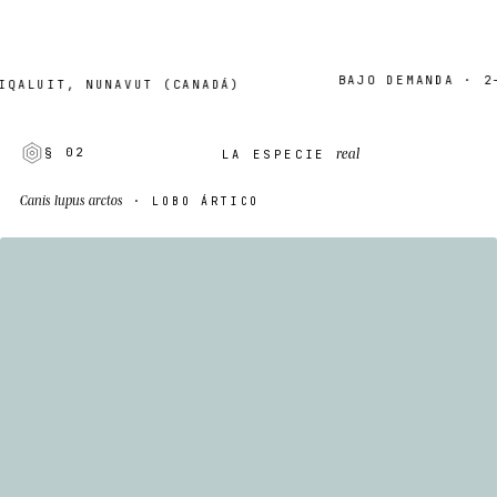
BAJO DEMANDA · 2–7 D
LUIT, NUNAVUT (CANADÁ)
real
§ 02
LA ESPECIE
Canis lupus arctos
· LOBO ÁRTICO