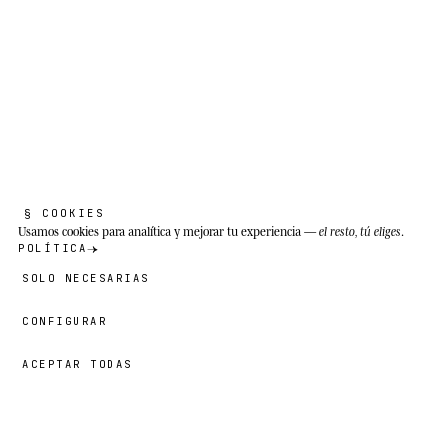
LA ESPECIE REAL
§ COOKIES
L
o
b
o
á
r
t
i
c
o
.
Usamos cookies
para analítica y mejorar tu experiencia —
el resto, tú eliges
.
POLÍTICA
SOLO NECESARIAS
Canis lupus arctos
CONFIGURAR
ACEPTAR TODAS
Una ruta bien hecha no necesita que la
expliques después.
55,00 €
→
AÑADIR
Benjamin
· TAMAÑO
18″×18″