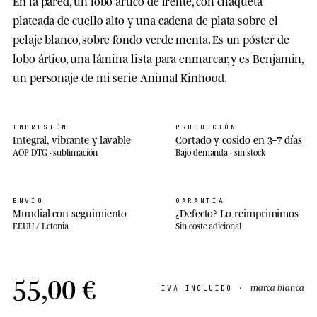
En la pared, un lobo ártico de frente, con chaqueta
plateada de cuello alto y una cadena de plata sobre el
pelaje blanco, sobre fondo verde menta. Es un póster de
lobo ártico, una lámina lista para enmarcar, y es Benjamin,
un personaje de mi serie Animal Kinhood.
IMPRESIÓN
PRODUCCIÓN
Integral, vibrante y lavable
Cortado y cosido en 3–7 días
AOP DTG · sublimación
Bajo demanda · sin stock
ENVÍO
GARANTÍA
Mundial con seguimiento
¿Defecto? Lo reimprimimos
EEUU / Letonia
Sin coste adicional
55,00 €
marca blanca
IVA INCLUIDO ·