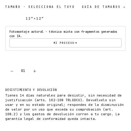
TAMAÑO
· SELECCIONA EL TUYO
GUÍA DE TAMAÑOS →
12″×12″
18″×18″
Fotomontaje autoral · técnica mixta con fragmentos generados
con IA.
MI PROCESO
−
+
01
AÑADIR AL CARRITO
DESISTIMIENTO Y DEVOLUCIÓN
Tienes 14 días naturales para desistir, sin necesidad de
justificación (arts. 102-108 TRLGDCU). Devuélvelo sin
usar y en su estado original; respondes de la disminución
de valor por un uso que exceda su comprobación (art.
108.2) y los gastos de devolución corren a tu cargo. La
garantía legal de conformidad queda intacta.