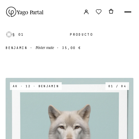
Yago Partal
§ 01
PRODUCTO
Póster mate
BENJAMIN
·
·
35,00 €
AK · 12
· BENJAMIN
01 / 04