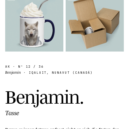
AK
· Nº
12
/ 36
Benjamin
· IQALUIT, NUNAVUT (CANADÁ)
B
e
n
j
a
m
i
n
.
Tasse