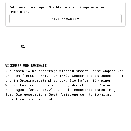
Autoren-Fotomontage · Mischtechnik mit KI-generierten
Fragmenten.
MEIN PROZESS
−
+
01
IN DEN WARENKORB
WIDERRUF UND RÜCKGABE
Sie haben 14 Kalendertage Widerrufsrecht, ohne Angabe von
Gründen (TRLGDCU Art. 102-108). Senden Sie es ungebraucht
und im Originalzustand zurück; Sie haften für einen
Wertverlust durch einen Umgang, der über die Prüfung
hinausgeht (Art. 108.2), und die Rücksendekosten tragen
Sie. Die gesetzliche Gewährleistung der Konformität
bleibt vollständig bestehen.