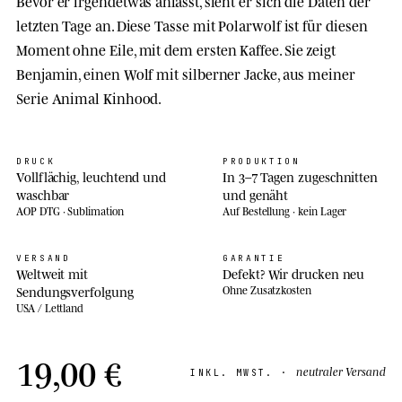
Bevor er irgendetwas anfasst, sieht er sich die Daten der
letzten Tage an. Diese Tasse mit Polarwolf ist für diesen
Moment ohne Eile, mit dem ersten Kaffee. Sie zeigt
Benjamin, einen Wolf mit silberner Jacke, aus meiner
Serie Animal Kinhood.
DRUCK
PRODUKTION
Vollflächig, leuchtend und
In 3–7 Tagen zugeschnitten
waschbar
und genäht
AOP DTG · Sublimation
Auf Bestellung · kein Lager
VERSAND
GARANTIE
Weltweit mit
Defekt? Wir drucken neu
Sendungsverfolgung
Ohne Zusatzkosten
USA / Lettland
19,00 €
neutraler Versand
INKL. MWST. ·