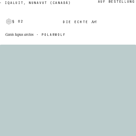
AUF BESTELLUNG · 
QALUIT, NUNAVUT (CANADÁ)
Art
§ 02
DIE ECHTE
Canis lupus arctos
· POLARWOLF