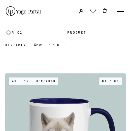
Yago Partal
§ 01
PRODUKT
Tasse
BENJAMIN
·
·
19,00 €
AK · 12
· BENJAMIN
01 / 04