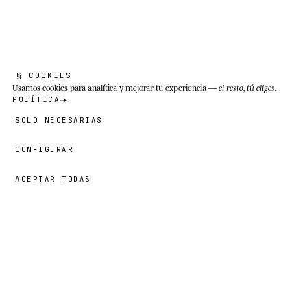
oscilan entre -50 °C en invierno y 5-10 °C en el
breve verano ártico.
§ COOKIES
Usamos cookies
para analítica y mejorar tu experiencia —
el resto, tú eliges
.
POLÍTICA
SOLO NECESARIAS
CONFIGURAR
ACEPTAR TODAS
39,00 €
→
AÑADIR
Benjamin
· TALLA
5T