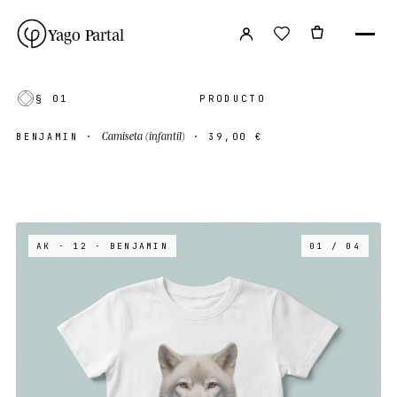
Yago Partal
§ 01
PRODUCTO
Camiseta (infantil)
BENJAMIN
·
·
39,00 €
AK · 12
· BENJAMIN
01 / 04