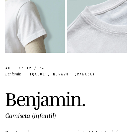
AK
· Nº
12
/ 36
Benjamin
· IQALUIT, NUNAVUT (CANADÁ)
B
e
n
j
a
m
i
n
.
Camiseta (infantil)