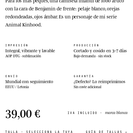
Para los más peques, una camiseta infantil de lobo ártico
con la cara de Benjamin de frente: pelaje blanco, orejas
redondeadas, ojos ámbar. Es un personaje de mi serie
Animal Kinhood.
IMPRESIÓN
PRODUCCIÓN
Integral, vibrante y lavable
Cortado y cosido en 3–7 días
AOP DTG · sublimación
Bajo demanda · sin stock
ENVÍO
GARANTÍA
Mundial con seguimiento
¿Defecto? Lo reimprimimos
EEUU / Letonia
Sin coste adicional
39,00 €
marca blanca
IVA INCLUIDO ·
TALLA
· SELECCIONA LA TUYA
GUÍA DE TALLAS →