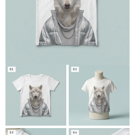
01
02
03
04