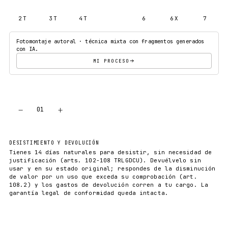
2T
3T
4T
5T
6
6X
7
Fotomontaje autoral · técnica mixta con fragmentos generados
con IA.
MI PROCESO
−
+
01
AÑADIR AL CARRITO
DESISTIMIENTO Y DEVOLUCIÓN
Tienes 14 días naturales para desistir, sin necesidad de
justificación (arts. 102-108 TRLGDCU). Devuélvelo sin
usar y en su estado original; respondes de la disminución
de valor por un uso que exceda su comprobación (art.
108.2) y los gastos de devolución corren a tu cargo. La
garantía legal de conformidad queda intacta.