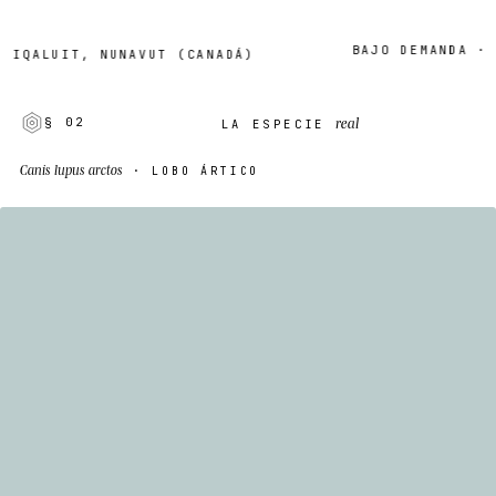
BAJO DEMANDA · 2–7
ALUIT, NUNAVUT (CANADÁ)
real
§ 02
LA ESPECIE
Canis lupus arctos
· LOBO ÁRTICO