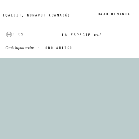
BAJO DEMANDA · 2–7 
ALUIT, NUNAVUT (CANADÁ)
real
§ 02
LA ESPECIE
Canis lupus arctos
· LOBO ÁRTICO