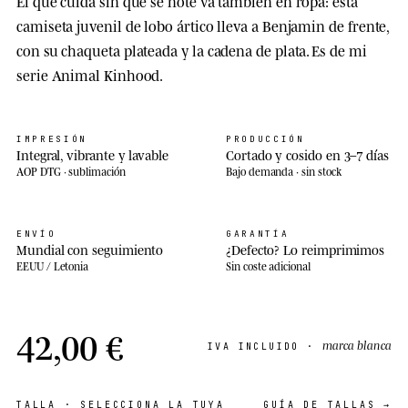
El que cuida sin que se note va también en ropa: esta
camiseta juvenil de lobo ártico lleva a Benjamin de frente,
con su chaqueta plateada y la cadena de plata. Es de mi
serie Animal Kinhood.
IMPRESIÓN
PRODUCCIÓN
Integral, vibrante y lavable
Cortado y cosido en 3–7 días
AOP DTG · sublimación
Bajo demanda · sin stock
ENVÍO
GARANTÍA
Mundial con seguimiento
¿Defecto? Lo reimprimimos
EEUU / Letonia
Sin coste adicional
42,00 €
marca blanca
IVA INCLUIDO ·
TALLA
· SELECCIONA LA TUYA
GUÍA DE TALLAS →