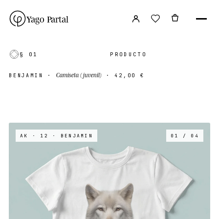
Yago Partal
§ 01
PRODUCTO
Camiseta (juvenil)
BENJAMIN
·
·
42,00 €
AK · 12
· BENJAMIN
01 / 04