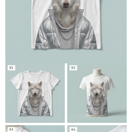
01
02
03
04