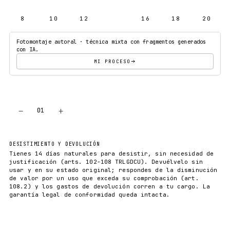
8
10
12
14
16
18
20
Fotomontaje autoral · técnica mixta con fragmentos generados
con IA.
MI PROCESO
−
+
01
AÑADIR AL CARRITO
DESISTIMIENTO Y DEVOLUCIÓN
Tienes 14 días naturales para desistir, sin necesidad de
justificación (arts. 102-108 TRLGDCU). Devuélvelo sin
usar y en su estado original; respondes de la disminución
de valor por un uso que exceda su comprobación (art.
108.2) y los gastos de devolución corren a tu cargo. La
garantía legal de conformidad queda intacta.