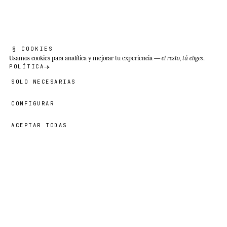
breve verano ártico.
§ COOKIES
Usamos cookies
para analítica y mejorar tu experiencia —
el resto, tú eliges
.
POLÍTICA
SOLO NECESARIAS
CONFIGURAR
ACEPTAR TODAS
42,00 €
→
AÑADIR
Benjamin
· TALLA
14