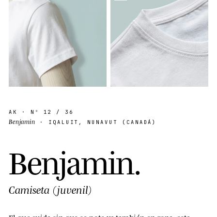
AK
· Nº
12
/ 36
Benjamin
· IQALUIT, NUNAVUT (CANADÁ)
B
e
n
j
a
m
i
n
.
Camiseta (juvenil)