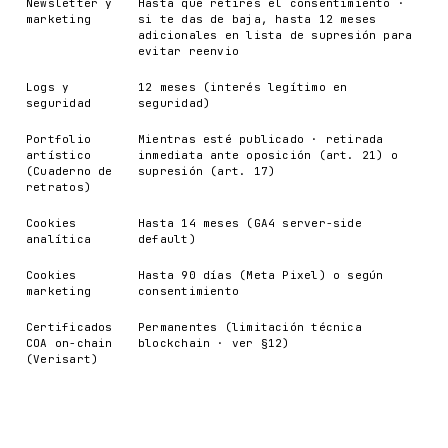
Newsletter y
Hasta que retires el consentimiento ·
marketing
si te das de baja, hasta 12 meses
adicionales en lista de supresión para
evitar reenvio
Logs y
12 meses (interés legítimo en
seguridad
seguridad)
Portfolio
Mientras esté publicado · retirada
artístico
inmediata ante oposición (art. 21) o
(Cuaderno de
supresión (art. 17)
retratos)
Cookies
Hasta 14 meses (GA4 server-side
analítica
default)
Cookies
Hasta 90 días (Meta Pixel) o según
marketing
consentimiento
Certificados
Permanentes (limitación técnica
COA on-chain
blockchain · ver §12)
(Verisart)