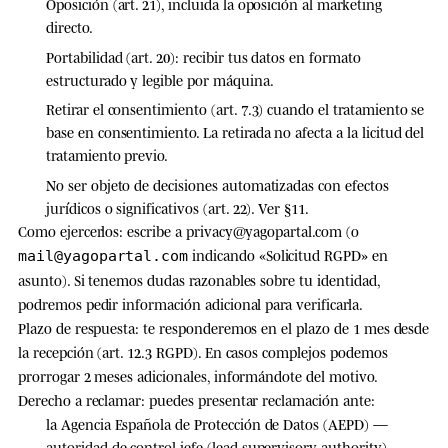
Oposición
(art. 21), incluida la oposición al marketing
directo.
Portabilidad
(art. 20): recibir tus datos en formato
estructurado y legible por máquina.
Retirar el consentimiento
(art. 7.3) cuando el tratamiento se
base en consentimiento. La retirada no afecta a la licitud del
tratamiento previo.
No ser objeto de decisiones automatizadas
con efectos
jurídicos o significativos (art. 22). Ver §11.
Como ejercerlos:
escribe a
privacy@yagopartal.com
(o
indicando «Solicitud RGPD» en
mail@yagopartal.com
asunto). Si tenemos dudas razonables sobre tu identidad,
podremos pedir información adicional para verificarla.
Plazo de respuesta:
te responderemos en el plazo de
1 mes
desde
la recepción (art. 12.3 RGPD). En casos complejos podemos
prorrogar 2 meses adicionales, informándote del motivo.
Derecho a reclamar:
puedes presentar reclamación ante:
la
Agencia Española de Protección de Datos (AEPD)
—
autoridad de control jefe (lead supervisory authority),