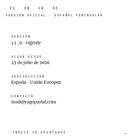
ES
EN
FR
DE
VERSIÓN
OFICIAL
· ESPAÑOL PENINSULAR
VERSIÓN
vigente
·
v1.0
VIGOR DESDE
23 de julio de 2026
JURISDICCIÓN
España · Unión Europea
CONTACTO
mail@yagopartal.com
ÍNDICE
15
APARTADOS