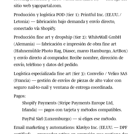
sitio web yagopartal.com.
Producción y logística POD (tier 1):
Printful Inc. (EE.UU. /
Letonia) — fabricación bajo demanda y envío directo,
conectado vía Shopify.
Producción fine art y dropship (tier 2):
WhiteWall GmbH
(Alemania) — fabricación e impresión de obra fine art
(Hahnemühle Photo Rag, Diasec, marco Hamburgo, ArtBox)
y envío directo al comprador. Recibe nombre, dirección de
envío, teléfono y datos del pedido.
Logística especializada fine art (tier 3):
Convelio / Velico SAS
(Francia) — gestión de envíos de piezas de alto valor con
seguro nail-to-nail y ventana de entrega coordinada.
Pagos:
Shopify Payments (Stripe Payments Europe Ltd,
Irlanda) — pagos con tarjeta y métodos compatibles.
PayPal Sàrl (Luxemburgo) — si eliges ese método.
Email marketing y automations:
Klaviyo Inc. (EE.UU. — DPF
certified) — proveedor
activo en operación
que gestiona dos