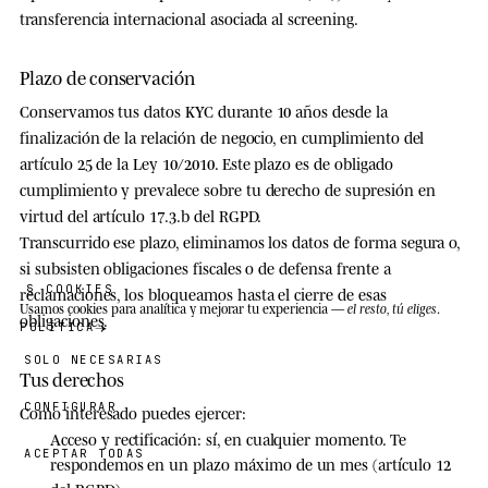
transferencia internacional asociada al screening.
Plazo de conservación
Conservamos tus datos KYC durante
10 años
desde la
finalización de la relación de negocio, en cumplimiento del
artículo 25 de la Ley 10/2010. Este plazo es de obligado
cumplimiento y prevalece sobre tu derecho de supresión en
virtud del artículo 17.3.b del RGPD.
Transcurrido ese plazo, eliminamos los datos de forma segura o,
si subsisten obligaciones fiscales o de defensa frente a
§ COOKIES
reclamaciones, los bloqueamos hasta el cierre de esas
Usamos cookies
para analítica y mejorar tu experiencia —
el resto, tú eliges
.
obligaciones.
POLÍTICA
SOLO NECESARIAS
Tus derechos
CONFIGURAR
Como interesado puedes ejercer:
Acceso y rectificación
: sí, en cualquier momento. Te
ACEPTAR TODAS
respondemos en un plazo máximo de un mes (artículo 12