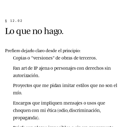
§
1
2
.
0
2
L
o
q
u
e
n
o
h
a
g
o
.
Prefiero dejarlo claro desde el principio:
Copias
o "versiones" de obras de terceros.
Fan art
de IP ajena o personajes con derechos sin
autorización.
Proyectos que me pidan
imitar estilos
que no son el
mío.
Encargos que impliquen mensajes o usos que
choquen con mi ética (odio, discriminación,
propaganda).