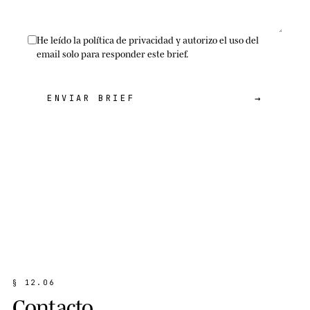
He leído la política de privacidad y autorizo el uso del
email solo para responder este brief.
→
ENVIAR BRIEF
§
1
2
.
0
6
C
o
n
t
a
c
t
o
.