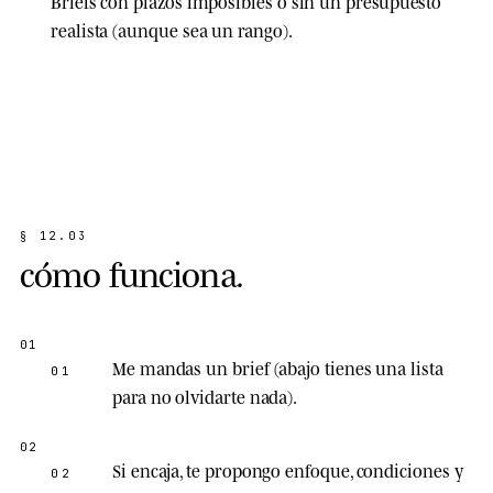
Briefs con
plazos imposibles
o sin un presupuesto
realista (aunque sea un rango).
§
1
2
.
0
3
c
ó
m
o
f
u
n
c
i
o
n
a
.
Me mandas un brief (abajo tienes una lista
01
para no olvidarte nada).
Si encaja, te propongo enfoque, condiciones y
02