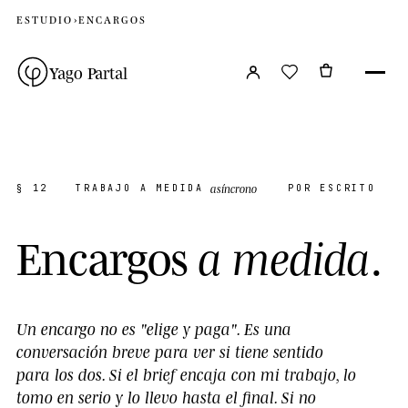
ESTUDIO
›
ENCARGOS
Yago Partal
asíncrono
§ 12
TRABAJO A MEDIDA
POR ESCRITO
E
n
c
a
r
g
o
s
.
a
m
e
d
i
d
a
Un encargo no es "elige y paga". Es una
conversación breve para ver si tiene sentido
para los dos. Si el brief encaja con mi trabajo, lo
tomo en serio y lo llevo hasta el final. Si no