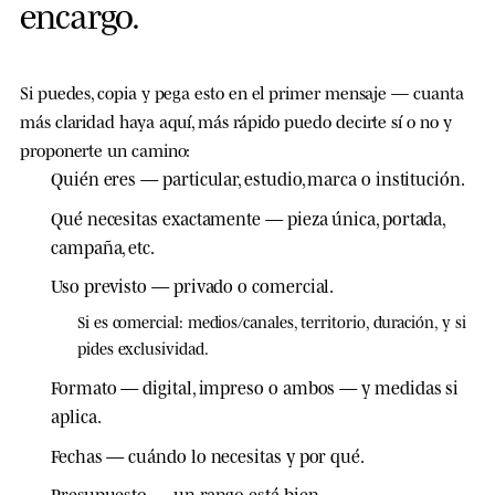
e
n
c
a
r
g
o
.
Si puedes, copia y pega esto en el primer mensaje — cuanta
más claridad haya aquí, más rápido puedo decirte sí o no y
proponerte un camino:
Quién eres
— particular, estudio, marca o institución.
Qué necesitas exactamente
— pieza única, portada,
campaña, etc.
Uso previsto
— privado o comercial.
Si es comercial:
medios/canales
,
territorio
,
duración
, y si
pides
exclusividad
.
Formato
— digital, impreso o ambos — y
medidas
si
aplica.
Fechas
— cuándo lo necesitas y por qué.
Presupuesto
— un rango está bien.