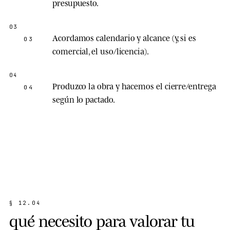
presupuesto.
Acordamos calendario y alcance (y, si es
03
comercial, el uso/licencia).
Produzco la obra y hacemos el cierre/entrega
04
según lo pactado.
§
1
2
.
0
4
q
u
é
n
e
c
e
s
i
t
o
p
a
r
a
v
a
l
o
r
a
r
t
u