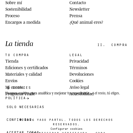
Sobre mí
Contacto
Sostenibilidad
Newsletter
Proceso
Prensa
Encargos a medida
¿Qué animal eres?
La tienda
II.
COMPRA
TU COMPRA
LEGAL
Tienda
Privacidad
Ediciones y certificados
Términos
Materiales y calidad
Devoluciones
Envíos
Cookies
Mi cuenta
Aviso legal
§ COOKIES
Usamos cookies
para analítica y mejorar tu experiencia —
el resto, tú eliges
.
Programa Trade
Accesibilidad
POLÍTICA
SOLO NECESARIAS
CONFIGURAR
© 2026
YAGO PARTAL
. TODOS LOS DERECHOS
RESERVADOS.
Configurar cookies
ACEPTAR TODAS