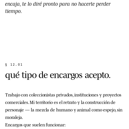
encaja, te lo diré pronto para no hacerte perder
tiempo.
§
1
2
.
0
1
q
u
é
t
i
p
o
d
e
e
n
c
a
r
g
o
s
a
c
e
p
t
o
.
Trabajo con coleccionistas privados, instituciones y proyectos
comerciales. Mi territorio es el
retrato
y la
construcción de
personaje
— la mezcla de humano y animal como espejo, sin
moraleja.
Encargos que suelen funcionar: