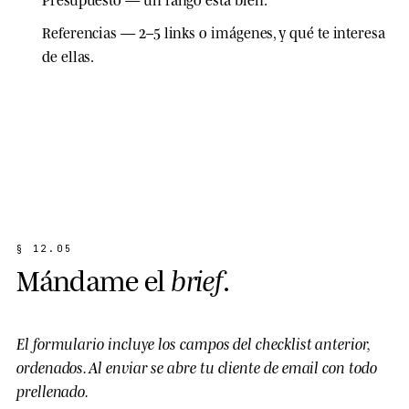
Referencias
— 2–5 links o imágenes, y qué te interesa
de ellas.
§
1
2
.
0
5
M
á
n
d
a
m
e
e
l
b
r
i
e
f
.
El formulario incluye los campos del checklist anterior,
ordenados. Al enviar se abre tu cliente de email con todo
prellenado.