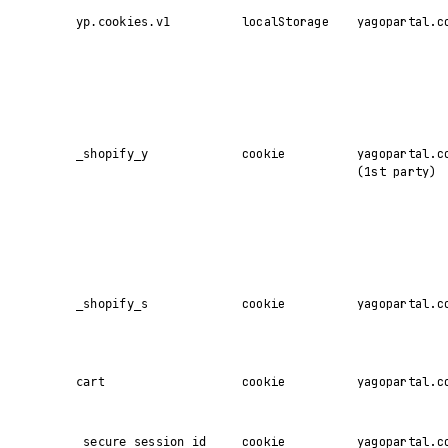
localStorage
yagopartal.c
yp.cookies.v1
cookie
yagopartal.c
_shopify_y
(1st party)
cookie
yagopartal.c
_shopify_s
cookie
yagopartal.c
cart
cookie
yagopartal.c
_secure_session_id