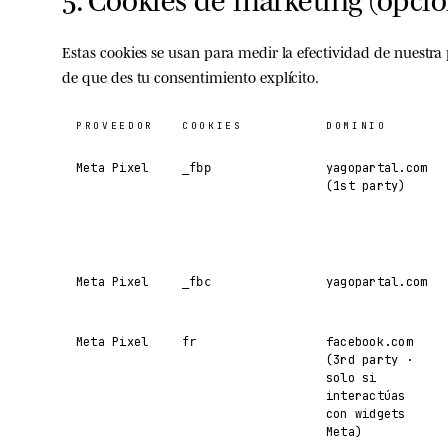
Estas cookies se usan para medir la efectividad de nuestra
de que des tu consentimiento explícito
.
PROVEEDOR
COOKIES
DOMINIO
Meta Pixel
yagopartal.com
_fbp
(1st party)
Meta Pixel
yagopartal.com
_fbc
Meta Pixel
facebook.com
fr
(3rd party ·
solo si
interactúas
con widgets
Meta)