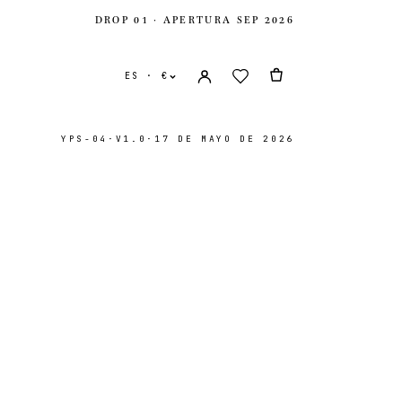
DROP 01 · APERTURA SEP 2026
ES · €
YPS-04
·
V1.0
·
17 DE MAYO DE 2026
nidos
USD $
ido
GBP £
onal
EUR €