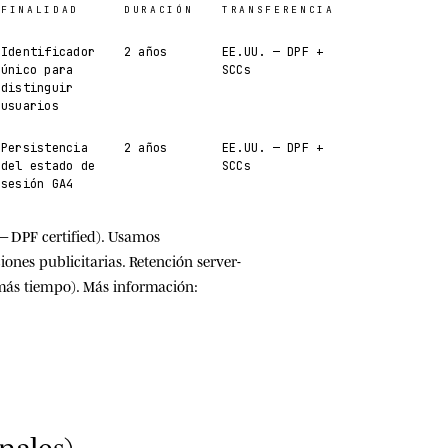
FINALIDAD
DURACIÓN
TRANSFERENCIA
Identificador
2 años
EE.UU. — DPF +
único para
SCCs
distinguir
usuarios
Persistencia
2 años
EE.UU. — DPF +
del estado de
SCCs
sesión GA4
 DPF certified). Usamos
ones publicitarias. Retención server-
más tiempo). Más información:
nales)