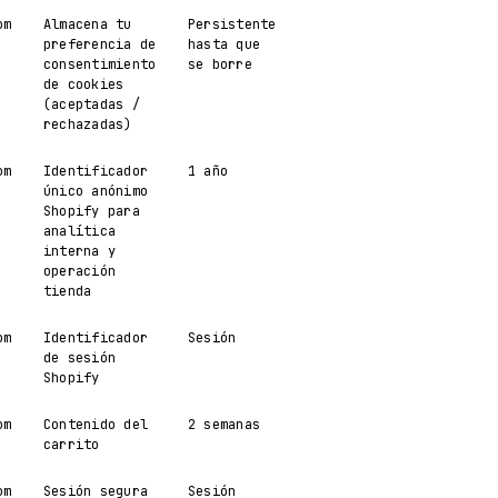
om
Almacena tu
Persistente
preferencia de
hasta que
consentimiento
se borre
de cookies
(aceptadas /
rechazadas)
om
Identificador
1 año
único anónimo
Shopify para
analítica
interna y
operación
tienda
om
Identificador
Sesión
de sesión
Shopify
om
Contenido del
2 semanas
carrito
om
Sesión segura
Sesión