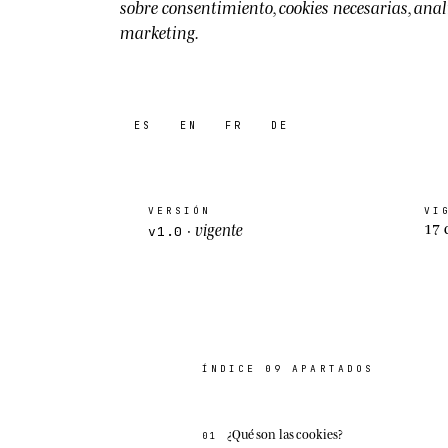
sobre consentimiento, cookies necesarias, anal
marketing.
ES
EN
FR
DE
VERSIÓN
VI
vigente
17 
·
v1.0
ÍNDICE
09
APARTADOS
¿Qué son las cookies?
01