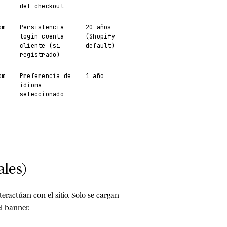
del checkout
om
Persistencia
20 años
login cuenta
(Shopify
cliente (si
default)
registrado)
om
Preferencia de
1 año
idioma
seleccionado
ales)
eractúan con el sitio.
Solo se cargan
l banner.