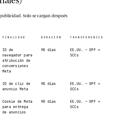
 publicidad.
Solo se cargan después
FINALIDAD
DURACIÓN
TRANSFERENCIA
ID de
90 días
EE.UU. — DPF +
navegador para
SCCs
atribución de
conversiones
Meta
ID de clic de
90 días
EE.UU. — DPF +
anuncio Meta
SCCs
Cookie de Meta
90 días
EE.UU. — DPF +
para entrega
SCCs
de anuncios