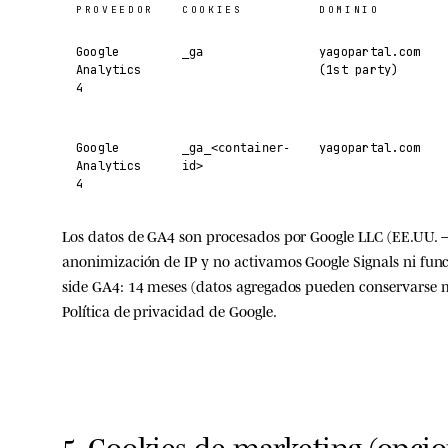
PROVEEDOR
COOKIES
DOMINIO
Google
yagopartal.com
_ga
Analytics
(1st party)
4
Google
yagopartal.com
_ga_<container-
Analytics
id>
4
Los datos de GA4 son procesados por
Google LLC
(EE.UU. —
anonimización de IP y
no
activamos Google Signals ni funci
side GA4: 14 meses (datos agregados pueden conservarse 
Política de privacidad de Google
.
5. Cookies de marketing (opcio