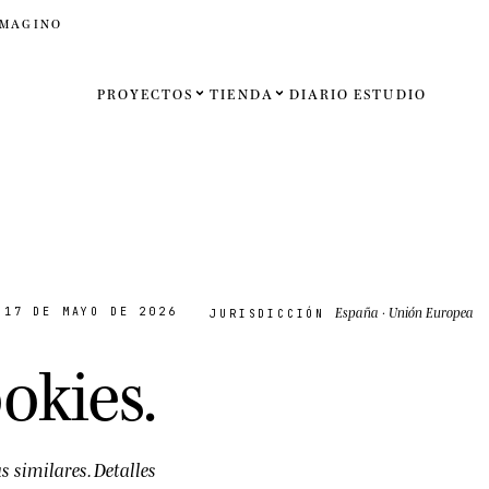
IMAGINO
PROYECTOS
TIENDA
DIARIO
ESTUDIO
Español
English
Français
Deutsch
España · Unión Europea
 17 DE MAYO DE 2026
JURISDICCIÓN
Estados U
ookies
.
Reino Un
Internaci
 similares. Detalles