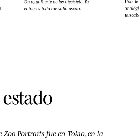
Uno de 
Un aguafuerte de los diecisiete. Ya
e
analógi
entonces todo me salía oscuro.
Buscaba
e
s
t
a
d
o
.
 Zoo Portraits fue en Tokio, en la