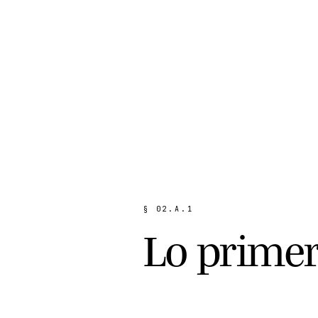
§
0
2
.
A
.
1
L
o
p
r
i
m
e