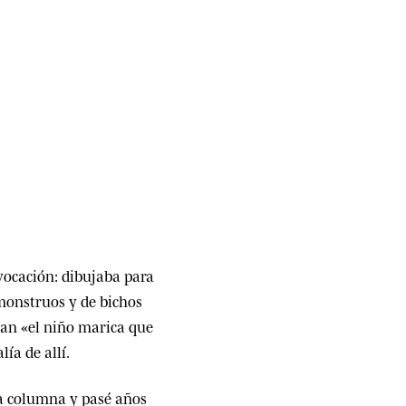
 vocación: dibujaba para
 monstruos y de bichos
ban «el niño marica que
lía de allí.
la columna y pasé años