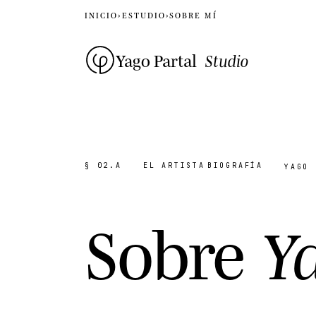
INICIO
›
ESTUDIO
›
SOBRE MÍ
Yago Partal
Studio
§ 02.A
EL ARTISTA
BIOGRAFÍA
YAGO
S
o
b
r
e
Y