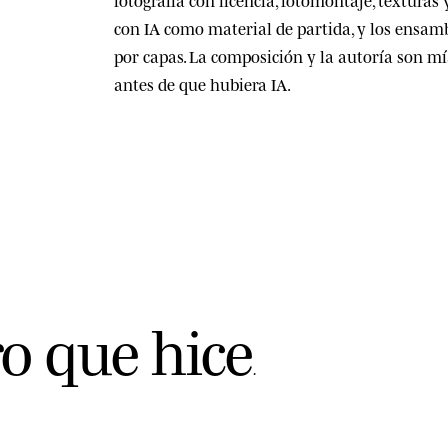
con IA como material de partida, y los ensa
por capas. La composición y la autoría son m
antes de que hubiera IA.
r
o
q
u
e
h
i
c
e
.