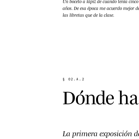
Un boceto a lápiz de cuando tenía cinco
años. De esa época me acuerdo mejor d
las libretas que de la clase.
§
0
2
.
A
.
2
D
ó
n
d
e
h
a
La primera exposición de