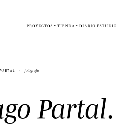
PROYECTOS
TIENDA
DIARIO
ESTUDIO
Español
English
Français
fotógrafo
 PARTAL ·
Deutsch
.
a
g
o
P
a
r
t
a
l
Estados U
Reino Un
Internaci