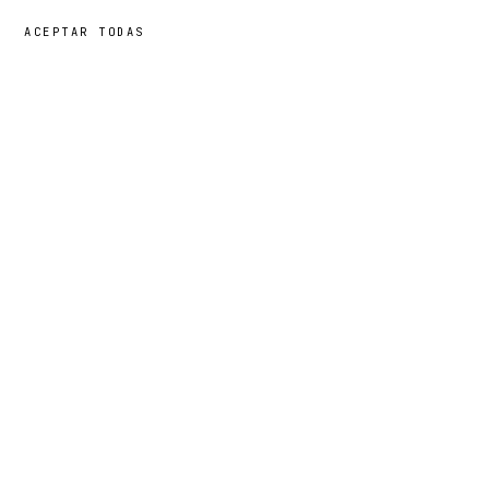
ACEPTAR TODAS
29,00 €
→
AÑADIR
Ayana
· TALLA