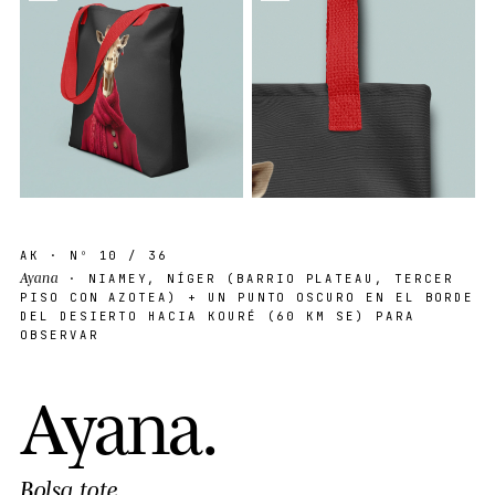
AK
· Nº
10
/ 36
Ayana
· NIAMEY, NÍGER (BARRIO PLATEAU, TERCER
PISO CON AZOTEA) + UN PUNTO OSCURO EN EL BORDE
DEL DESIERTO HACIA KOURÉ (60 KM SE) PARA
OBSERVAR
A
y
a
n
a
.
Bolsa tote