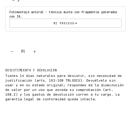
Fotomontaje autoral · técnica mixta con fragmentos generados
con IA.
MI PROCESO
−
+
01
AÑADIR AL CARRITO
DESISTIMIENTO Y DEVOLUCIÓN
Tienes 14 días naturales para desistir, sin necesidad de
justificación (arts. 102-108 TRLGDCU). Devuélvelo sin
usar y en su estado original; respondes de la disminución
de valor por un uso que exceda su comprobación (art.
108.2) y los gastos de devolución corren a tu cargo. La
garantía legal de conformidad queda intacta.