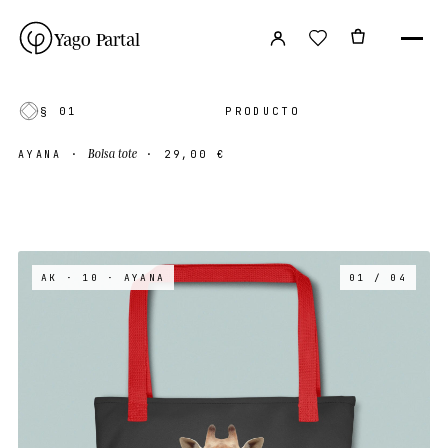
Yago Partal
§ 01
PRODUCTO
Bolsa tote
AYANA
·
·
29,00 €
AK · 10
· AYANA
01 / 04