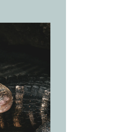
LA ESPECI
C
a
i
Melanosuc
El silenci
importa.
Cuenca amazónic
Perú, Bolivia, 
Venezuela, Guay
Orinoco y humed