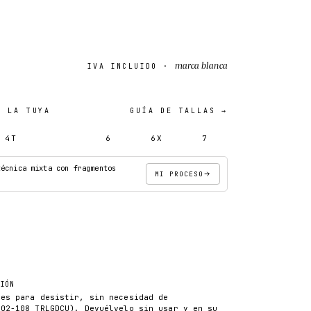
marca blanca
IVA INCLUIDO ·
 LA TUYA
GUÍA DE TALLAS →
4T
5T
6
6X
7
técnica mixta con fragmentos
MI PROCESO
AÑADIR AL CARRITO
CIÓN
les para desistir, sin necesidad de
102-108 TRLGDCU). Devuélvelo sin usar y en su