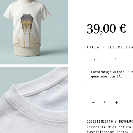
39,00 €
TALLA
· SELECCIONA
2T
3T
Fotomontaje autoral · 
generados con IA.
−
+
01
DESISTIMIENTO Y DEVOLU
Tienes 14 días natura
justificación (arts. 