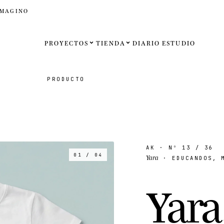
IMAGINO
PROYECTOS
TIENDA
DIARIO
ESTUDIO
Español
PRODUCTO
English
Français
Deutsch
AK
· Nº
13
/ 36
01 / 04
Yara
· EDUCANDOS, M
Estados U
Y
a
r
a
Reino Un
Internaci