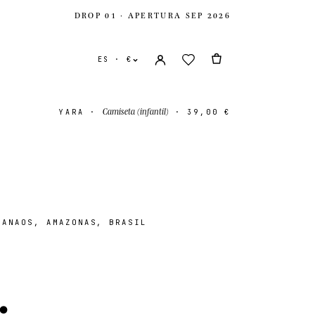
DROP 01 · APERTURA SEP 2026
ES · €
Camiseta (infantil)
YARA
·
·
39,00 €
ANAOS, AMAZONAS, BRASIL
nidos
USD $
.
ido
GBP £
onal
EUR €