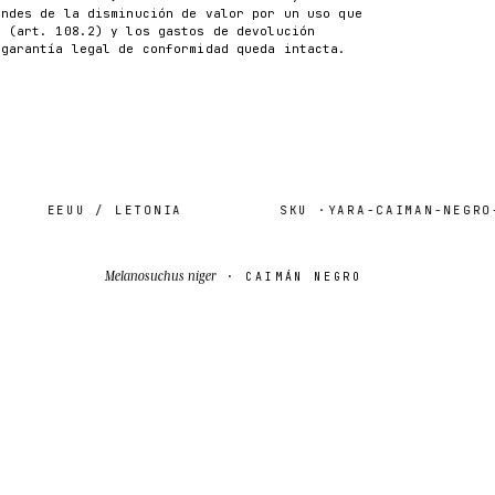
ondes de la disminución de valor por un uso que
n (art. 108.2) y los gastos de devolución
 garantía legal de conformidad queda intacta.
EEUU / LETONIA
SKU ·
YARA-CAIMAN-NEGRO-CA
Melanosuchus niger
· CAIMÁN NEGRO