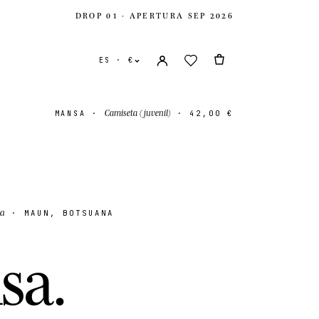
DROP 01 · APERTURA SEP 2026
ES · €
Camiseta (juvenil)
MANSA
·
·
42,00 €
sa
· MAUN, BOTSUANA
nidos
USD $
n
s
a
.
ido
GBP £
onal
EUR €