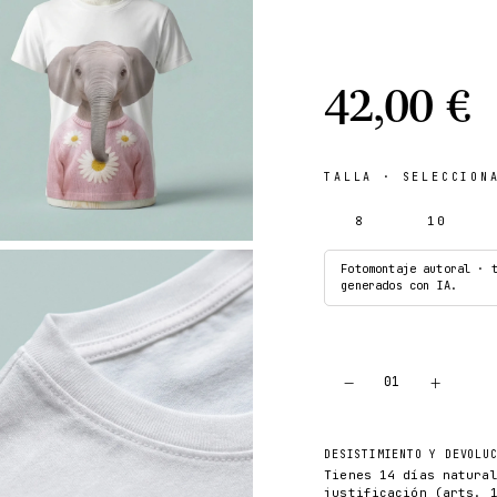
42,00 €
TALLA
· SELECCIONA
8
10
Fotomontaje autoral · 
generados con IA.
−
+
01
DESISTIMIENTO Y DEVOLU
Tienes 14 días natura
justificación (arts. 