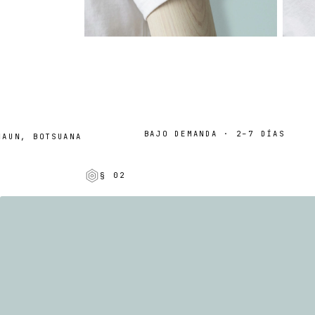
BAJO DEMANDA · 2–7 DÍAS
N, BOTSUANA
§ 02