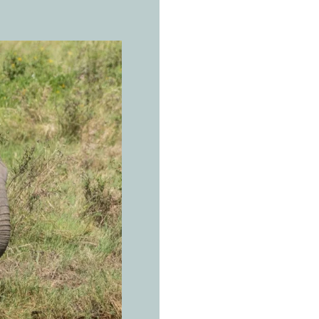
LA ESPECI
E
l
e
f
d
e
s
Loxodonta
Las pied
una se ol
Sabanas, matorra
África subsahari
hasta el delta d