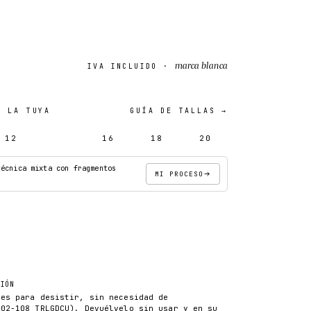
marca blanca
IVA INCLUIDO ·
 LA TUYA
GUÍA DE TALLAS →
12
14
16
18
20
técnica mixta con fragmentos
MI PROCESO
AÑADIR AL CARRITO
CIÓN
les para desistir, sin necesidad de
102-108 TRLGDCU). Devuélvelo sin usar y en su