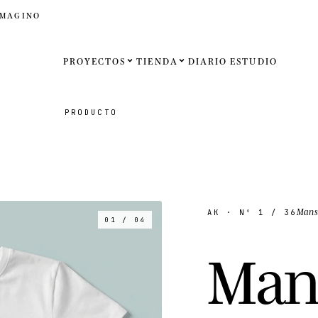
IMAGINO
PROYECTOS
TIENDA
DIARIO
ESTUDIO
Español
PRODUCTO
English
Français
Deutsch
Man
AK
· Nº
1
/ 36
01 / 04
Estados U
M
a
Reino Un
Internaci