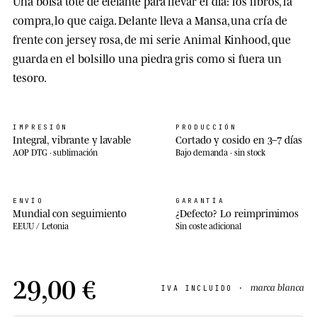
Una bolsa tote de elefante para llevar el día: los libros, la
compra, lo que caiga. Delante lleva a Mansa, una cría de
frente con jersey rosa, de mi serie Animal Kinhood, que
guarda en el bolsillo una piedra gris como si fuera un
tesoro.
IMPRESIÓN
PRODUCCIÓN
Integral, vibrante y lavable
Cortado y cosido en 3–7 días
AOP DTG · sublimación
Bajo demanda · sin stock
ENVÍO
GARANTÍA
Mundial con seguimiento
¿Defecto? Lo reimprimimos
EEUU / Letonia
Sin coste adicional
29,00 €
marca blanca
IVA INCLUIDO ·