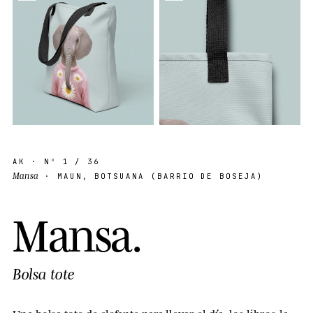
AK
· Nº
1
/ 36
Mansa
· MAUN, BOTSUANA (BARRIO DE BOSEJA)
M
a
n
s
a
.
Bolsa tote