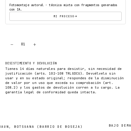
Fotomontaje autoral · técnica mixta con fragmentos generados
con IA.
MI PROCESO
−
+
01
AÑADIR AL CARRITO
DESISTIMIENTO Y DEVOLUCIÓN
Tienes 14 días naturales para desistir, sin necesidad de
justificación (arts. 102-108 TRLGDCU). Devuélvelo sin
usar y en su estado original; respondes de la disminución
de valor por un uso que exceda su comprobación (art.
108.2) y los gastos de devolución corren a tu cargo. La
garantía legal de conformidad queda intacta.
BAJO DEMANDA
, BOTSUANA (BARRIO DE BOSEJA)