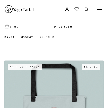
Yago Partal
§ 01
PRODUCTO
Bolsa tote
MANSA
·
·
29,00 €
AK · 01
· MANSA
01 / 04