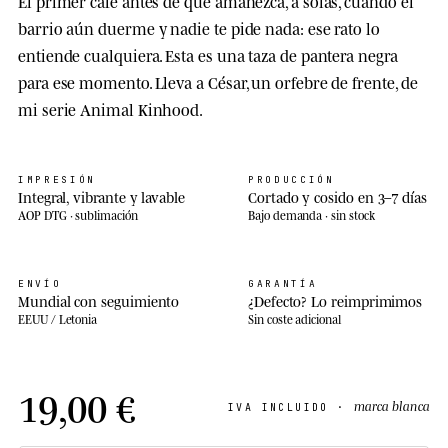
El primer café antes de que amanezca, a solas, cuando el
barrio aún duerme y nadie te pide nada: ese rato lo
entiende cualquiera. Esta es una taza de pantera negra
para ese momento. Lleva a César, un orfebre de frente, de
mi serie Animal Kinhood.
IMPRESIÓN
PRODUCCIÓN
Integral, vibrante y lavable
Cortado y cosido en 3–7 días
AOP DTG · sublimación
Bajo demanda · sin stock
ENVÍO
GARANTÍA
Mundial con seguimiento
¿Defecto? Lo reimprimimos
EEUU / Letonia
Sin coste adicional
19,00 €
marca blanca
IVA INCLUIDO ·