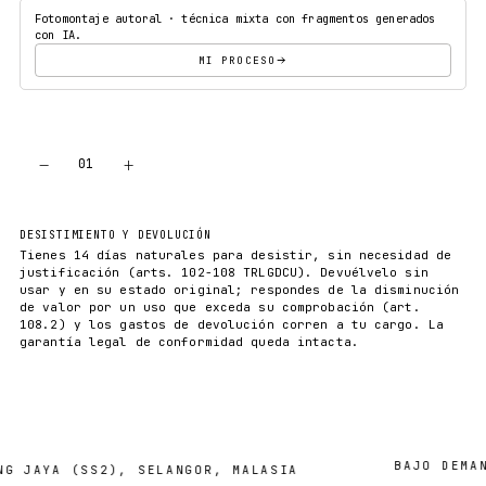
Fotomontaje autoral · técnica mixta con fragmentos generados
con IA.
MI PROCESO
−
+
01
AÑADIR AL CARRITO
DESISTIMIENTO Y DEVOLUCIÓN
Tienes 14 días naturales para desistir, sin necesidad de
justificación (arts. 102-108 TRLGDCU). Devuélvelo sin
usar y en su estado original; respondes de la disminución
de valor por un uso que exceda su comprobación (art.
108.2) y los gastos de devolución corren a tu cargo. La
garantía legal de conformidad queda intacta.
BAJO DEMANDA 
AYA (SS2), SELANGOR, MALASIA