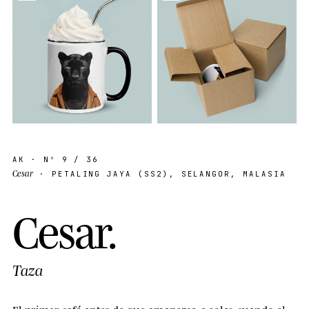
AK
· Nº
9
/ 36
Cesar
· PETALING JAYA (SS2), SELANGOR, MALASIA
C
e
s
a
r
.
Taza