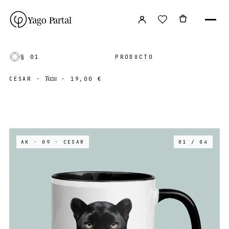
Yago Partal
§ 01
PRODUCTO
Taza
CESAR
·
·
19,00 €
AK · 09
· CESAR
01 / 04