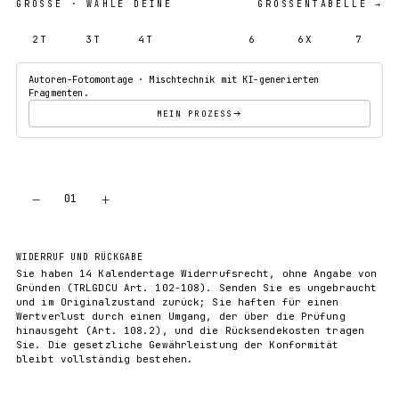
GRÖSSE
· WÄHLE DEINE
GRÖSSENTABELLE →
2T
3T
4T
5T
6
6X
7
Autoren-Fotomontage · Mischtechnik mit KI-generierten
Fragmenten.
MEIN PROZESS
−
+
01
IN DEN WARENKORB
WIDERRUF UND RÜCKGABE
Sie haben 14 Kalendertage Widerrufsrecht, ohne Angabe von
Gründen (TRLGDCU Art. 102-108). Senden Sie es ungebraucht
und im Originalzustand zurück; Sie haften für einen
Wertverlust durch einen Umgang, der über die Prüfung
hinausgeht (Art. 108.2), und die Rücksendekosten tragen
Sie. Die gesetzliche Gewährleistung der Konformität
bleibt vollständig bestehen.