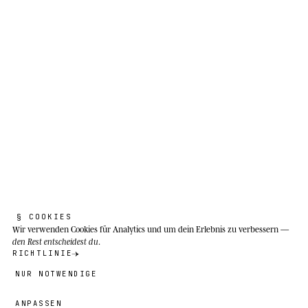
Erklärung hinterher.
Tundra der Hocharktis, ausschließlich nördlich
der Baumgrenze: Queen-Elizabeth-Archipel
(Ellesmere, Axel Heiberg, Devon, Ellef Ringnes)
in Kanada und Nordgrönland. Landschaft aus
dauerhaftem Permafrost ohne Baumdecke, mit
Temperaturen, die zwischen -50 °C im Winter
und 5-10 °C im kurzen arktischen Sommer
schwanken.
§ COOKIES
Wir verwenden Cookies
für Analytics und um dein Erlebnis zu verbessern —
den Rest entscheidest du
.
RICHTLINIE
NUR NOTWENDIGE
ANPASSEN