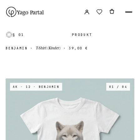
Yago Partal
§ 01
PRODUKT
T-Shirt (Kinder)
BENJAMIN
·
·
39,00 €
AK · 12
· BENJAMIN
01 / 04