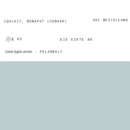
AUF BESTELLUNG · 2
ALUIT, NUNAVUT (CANADÁ)
Art
§ 02
DIE ECHTE
Canis lupus arctos
· POLARWOLF