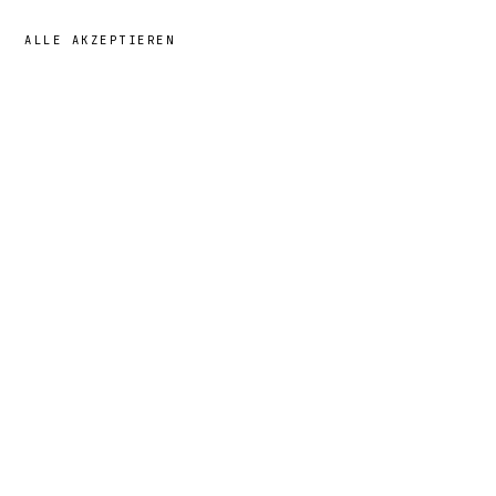
ALLE AKZEPTIEREN
39,00 €
→
HINZUFÜGEN
Benjamin
· GRÖSSE
5T