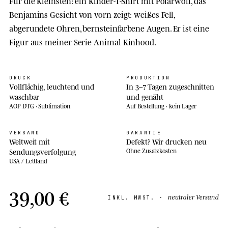
Für die Kleinsten: ein Kinder-T-Shirt mit Polarwolf, das
Benjamins Gesicht von vorn zeigt: weißes Fell,
abgerundete Ohren, bernsteinfarbene Augen. Er ist eine
Figur aus meiner Serie Animal Kinhood.
DRUCK
PRODUKTION
Vollflächig, leuchtend und
In 3–7 Tagen zugeschnitten
waschbar
und genäht
AOP DTG · Sublimation
Auf Bestellung · kein Lager
VERSAND
GARANTIE
Weltweit mit
Defekt? Wir drucken neu
Sendungsverfolgung
Ohne Zusatzkosten
USA / Lettland
39,00 €
neutraler Versand
INKL. MWST. ·