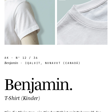
AK
· Nº
12
/ 36
Benjamin
· IQALUIT, NUNAVUT (CANADÁ)
B
e
n
j
a
m
i
n
.
T-Shirt (Kinder)