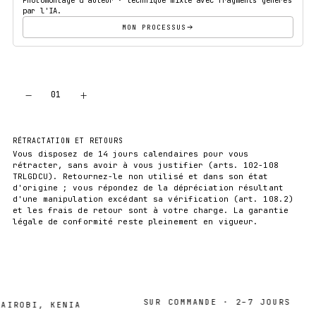
par l'IA.
MON PROCESSUS
−
+
01
AJOUTER AU PANIER
RÉTRACTATION ET RETOURS
Vous disposez de 14 jours calendaires pour vous
rétracter, sans avoir à vous justifier (arts. 102-108
TRLGDCU). Retournez-le non utilisé et dans son état
d'origine ; vous répondez de la dépréciation résultant
d'une manipulation excédant sa vérification (art. 108.2)
et les frais de retour sont à votre charge. La garantie
légale de conformité reste pleinement en vigueur.
SUR COMMANDE · 2–7 JOURS
OBI, KENIA