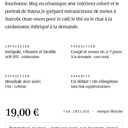
fonctionne. Mug en céramique avec intérieur coloré et le
portrait de Nayna, le guépard mécanicienne de motos à
Nairobi. Onze onces pour le café, le thé ou le chai à la
cardamome. Fabriqué à la demande.
IMPRESSION
PRODUCTION
Intégrale, vibrante et lavable
Coupé et cousu en 3–7 jours
AOP DTG · sublimation
À la demande · sans stock
EXPÉDITION
GARANTIE
Mondiale avec suivi
Un défaut ? On réimprime
USA / Lettonie
Sans frais supplémentaires
19,00 €
marque blanche
TVA INCLUSE ·
Photomontage d'auteur · technique mixte avec fragments générés