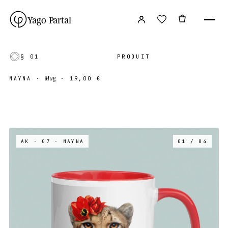
Yago Partal
§ 01
PRODUIT
Mug
NAYNA
·
·
19,00 €
AK · 07
· NAYNA
01 / 04