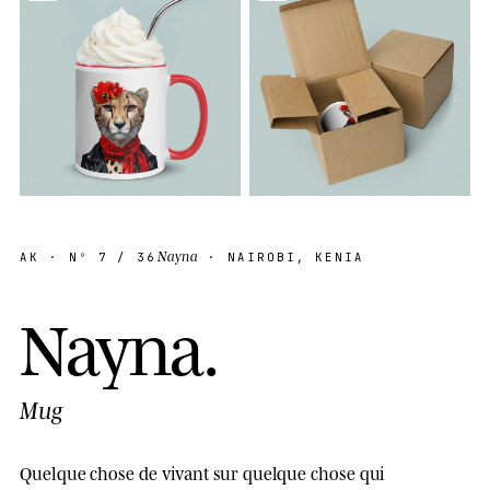
Nayna
AK
· Nº
7
/ 36
· NAIROBI, KENIA
N
a
y
n
a
.
Mug
Quelque chose de vivant sur quelque chose qui