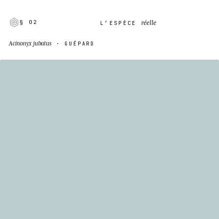
réelle
§ 02
L’ESPÈCE
Acinonyx jubatus
· GUÉPARD