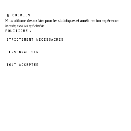
§ COOKIES
Nous utilisons des cookies
pour les statistiques et améliorer ton expérience —
le reste, c'est toi qui choisis
.
POLITIQUE
STRICTEMENT NÉCESSAIRES
PERSONNALISER
TOUT ACCEPTER
19,00 €
→
AJOUTER
Nayna
· TAILLE