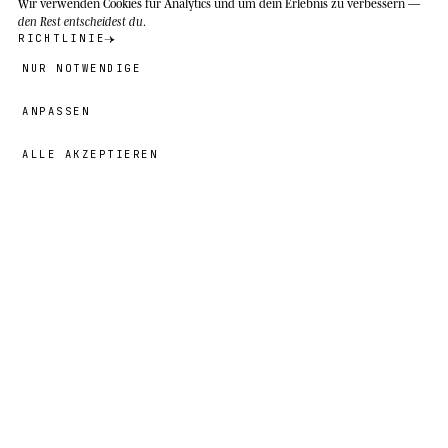
Wir verwenden Cookies
für Analytics und um dein Erlebnis zu verbessern —
den Rest entscheidest du
.
RICHTLINIE
NUR NOTWENDIGE
ANPASSEN
ALLE AKZEPTIEREN
19,00 €
→
HINZUFÜGEN
Nayna
· GRÖSSE