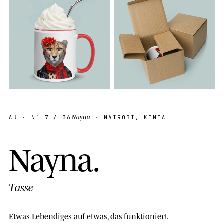
Nayna
AK
· Nº
7
/ 36
· NAIROBI, KENIA
N
a
y
n
a
.
Tasse
Etwas Lebendiges auf etwas, das funktioniert.