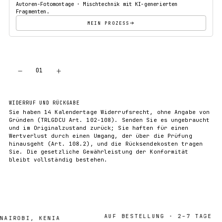
Autoren-Fotomontage · Mischtechnik mit KI-generierten
Fragmenten.
MEIN PROZESS
−
+
01
IN DEN WARENKORB
WIDERRUF UND RÜCKGABE
Sie haben 14 Kalendertage Widerrufsrecht, ohne Angabe von
Gründen (TRLGDCU Art. 102-108). Senden Sie es ungebraucht
und im Originalzustand zurück; Sie haften für einen
Wertverlust durch einen Umgang, der über die Prüfung
hinausgeht (Art. 108.2), und die Rücksendekosten tragen
Sie. Die gesetzliche Gewährleistung der Konformität
bleibt vollständig bestehen.
AUF BESTELLUNG · 2–7 TAGE
ROBI, KENIA