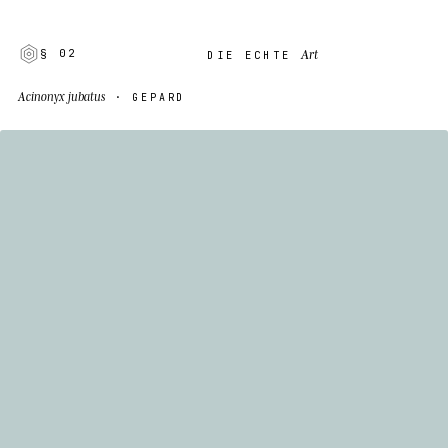
Art
§ 02
DIE ECHTE
Acinonyx jubatus
· GEPARD