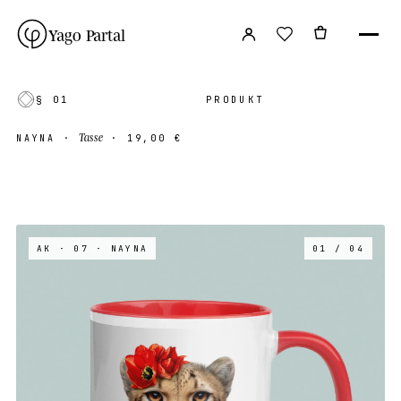
Yago Partal
§ 01
PRODUKT
Tasse
NAYNA
·
·
19,00 €
AK · 07
· NAYNA
01 / 04