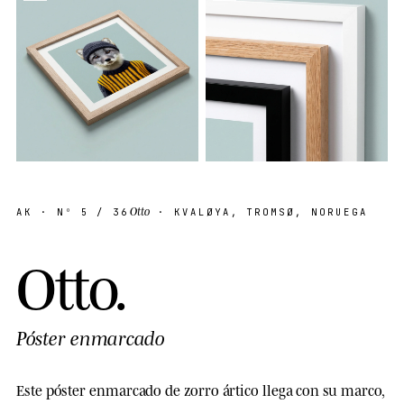
Otto
AK
· Nº
5
/ 36
· KVALØYA, TROMSØ, NORUEGA
O
t
t
o
.
Póster enmarcado
Este póster enmarcado de zorro ártico llega con su marco,