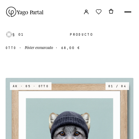
Yago Partal
§ 01
PRODUCTO
Póster enmarcado
OTTO
·
·
68,00 €
AK · 05
· OTTO
01 / 04