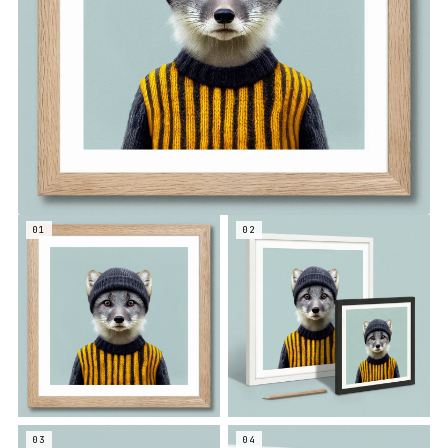
01
02
03
04