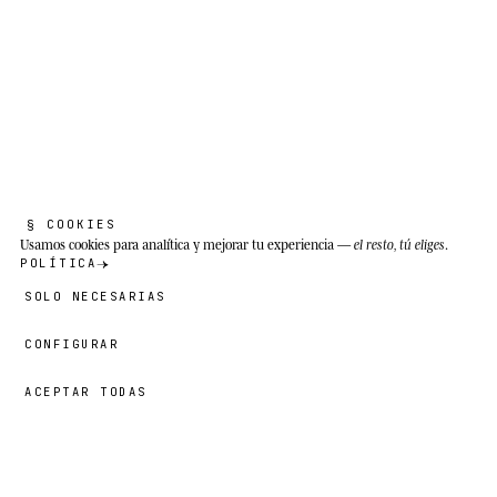
§ COOKIES
LA ESPECIE REAL
Usamos cookies
para analítica y mejorar tu experiencia —
el resto, tú eliges
.
POLÍTICA
Z
o
r
r
o
á
r
t
i
c
o
.
SOLO NECESARIAS
CONFIGURAR
Vulpes lagopus
ACEPTAR TODAS
89,00 €
El frío enseña a escuchar. Todo lo demás
→
AÑADIR
Otto
· TAMAÑO
18″×18″
es ruido.