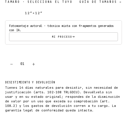
TAMAÑO
· SELECCIONA EL TUYO
GUÍA DE TAMAÑOS →
12″×12″
18″×18″
Fotomontaje autoral · técnica mixta con fragmentos generados
con IA.
MI PROCESO
−
+
01
AÑADIR AL CARRITO
DESISTIMIENTO Y DEVOLUCIÓN
Tienes 14 días naturales para desistir, sin necesidad de
justificación (arts. 102-108 TRLGDCU). Devuélvelo sin
usar y en su estado original; respondes de la disminución
de valor por un uso que exceda su comprobación (art.
108.2) y los gastos de devolución corren a tu cargo. La
garantía legal de conformidad queda intacta.