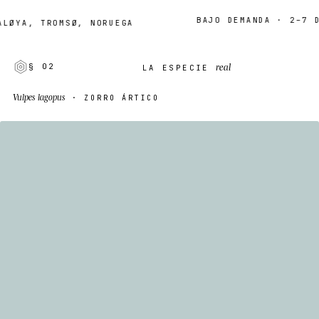
BAJO DEMANDA · 2–7 DÍAS
A, TROMSØ, NORUEGA
real
§ 02
LA ESPECIE
Vulpes lagopus
· ZORRO ÁRTICO