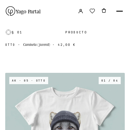
Yago Partal
§ 01
PRODUCTO
Camiseta (juvenil)
OTTO
·
·
42,00 €
AK · 05
· OTTO
01 / 04