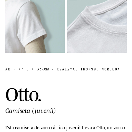
Otto
AK
· Nº
5
/ 36
· KVALØYA, TROMSØ, NORUEGA
O
t
t
o
.
Camiseta (juvenil)
Esta camiseta de zorro ártico juvenil lleva a Otto, un zorro