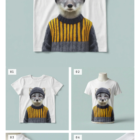
01
02
03
04