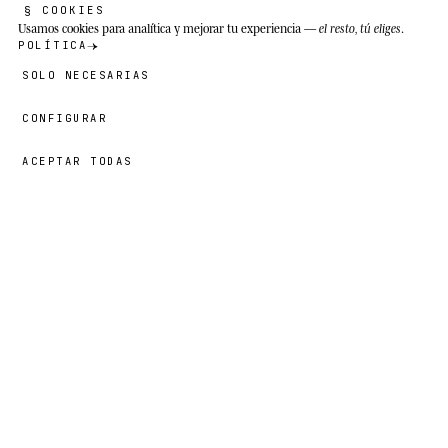
§ COOKIES
Usamos cookies
para analítica y mejorar tu experiencia —
el resto, tú eliges
.
POLÍTICA
SOLO NECESARIAS
CONFIGURAR
ACEPTAR TODAS
42,00 €
→
AÑADIR
Otto
· TALLA
14