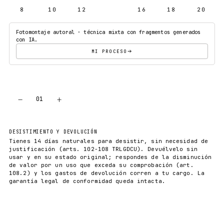
8
10
12
14
16
18
20
Fotomontaje autoral · técnica mixta con fragmentos generados
con IA.
MI PROCESO
−
+
01
AÑADIR AL CARRITO
DESISTIMIENTO Y DEVOLUCIÓN
Tienes 14 días naturales para desistir, sin necesidad de
justificación (arts. 102-108 TRLGDCU). Devuélvelo sin
usar y en su estado original; respondes de la disminución
de valor por un uso que exceda su comprobación (art.
108.2) y los gastos de devolución corren a tu cargo. La
garantía legal de conformidad queda intacta.