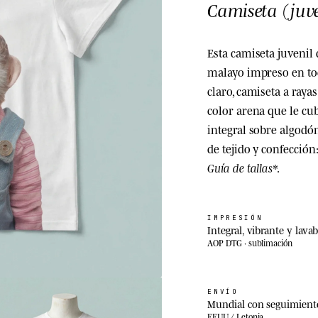
Camiseta (juve
Esta camiseta juvenil 
malayo impreso en tod
claro, camiseta a rayas
color arena que le cub
integral sobre algodón
de tejido y confección:
Guía de tallas
*.
IMPRESIÓN
Integral, vibrante y lavab
AOP DTG · sublimación
ENVÍO
Mundial con seguimient
EEUU / Letonia