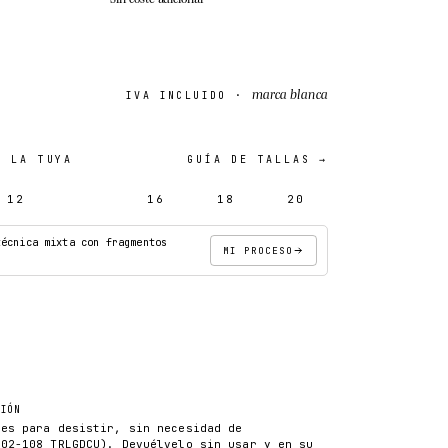
marca blanca
IVA INCLUIDO ·
 LA TUYA
GUÍA DE TALLAS →
12
14
16
18
20
técnica mixta con fragmentos
MI PROCESO
AÑADIR AL CARRITO
CIÓN
les para desistir, sin necesidad de
102-108 TRLGDCU). Devuélvelo sin usar y en su