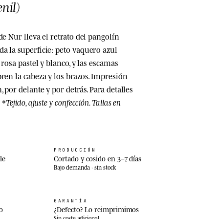
nil)
de Nur lleva el retrato del pangolín
a la superficie: peto vaquero azul
 rosa pastel y blanco, y las escamas
ren la cabeza y los brazos. Impresión
, por delante y por detrás. Para detalles
 *
Tejido, ajuste y confección
. Tallas en
PRODUCCIÓN
le
Cortado y cosido en 3–7 días
Bajo demanda · sin stock
GARANTÍA
o
¿Defecto? Lo reimprimimos
Sin coste adicional