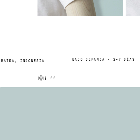
BAJO DEMANDA · 2–7 DÍAS
TRA, INDONESIA
§ 02