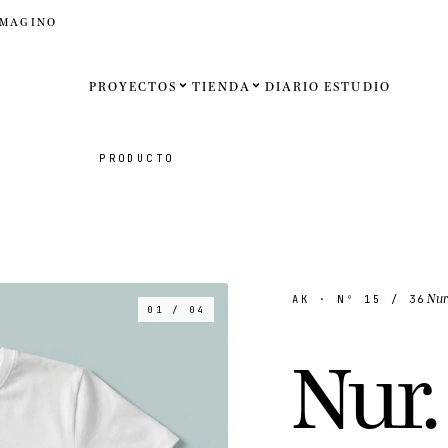
IMAGINO
PROYECTOS
TIENDA
DIARIO
ESTUDIO
Español
PRODUCTO
English
Français
Deutsch
Nu
AK
· Nº
15
/ 36
01 / 04
Estados U
N
u
r
.
Reino Un
Internaci