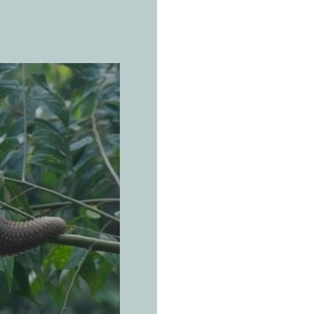
LA ESPECI
P
a
n
m
a
l
Manis java
Las piedr
abuela s
desenroll
Bosque tropical
pantanosos y mat