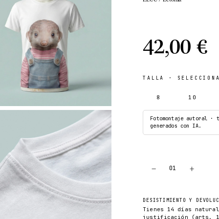
42,00 €
TALLA
· SELECCIONA
8
10
Fotomontaje autoral · 
generados con IA.
−
+
01
DESISTIMIENTO Y DEVOLU
Tienes 14 días natura
justificación (arts. 