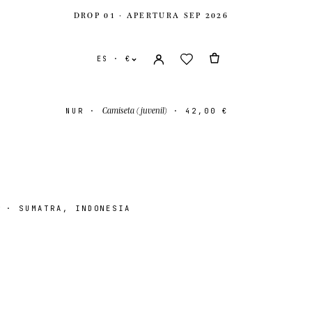
DROP 01 · APERTURA SEP 2026
ES · €
Camiseta (juvenil)
NUR
·
·
42,00 €
r
· SUMATRA, INDONESIA
nidos
USD $
ido
GBP £
onal
EUR €