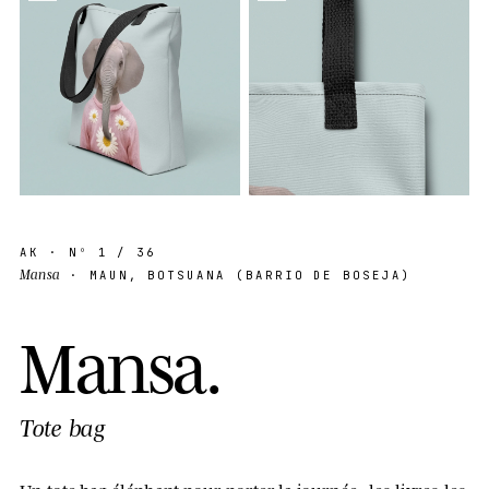
AK
· Nº
1
/ 36
Mansa
· MAUN, BOTSUANA (BARRIO DE BOSEJA)
M
a
n
s
a
.
Tote bag