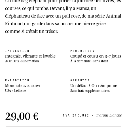
Un tote bag éléphant pour porter la journée : les livres, les
courses, ce qui tombe. Devant, il y a Mansa, un
éléphanteau de face avec un pull rose, de ma série Animal
Kinhood, qui garde dans sa poche une pierre grise
comme si c'était un trésor.
IMPRESSION
PRODUCTION
Intégrale, vibrante et lavable
Coupé et cousu en 3–7 jours
AOP DTG · sublimation
À la demande · sans stock
EXPÉDITION
GARANTIE
Mondiale avec suivi
Un défaut ? On réimprime
USA / Lettonie
Sans frais supplémentaires
29,00 €
marque blanche
TVA INCLUSE ·