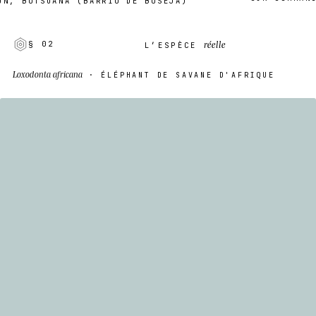
BOTSUANA (BARRIO DE BOSEJA)
réelle
§ 02
L’ESPÈCE
Loxodonta africana
· ÉLÉPHANT DE SAVANE D'AFRIQUE