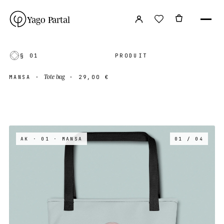
Yago Partal
§ 01
PRODUIT
Tote bag
MANSA
·
·
29,00 €
AK · 01
· MANSA
01 / 04