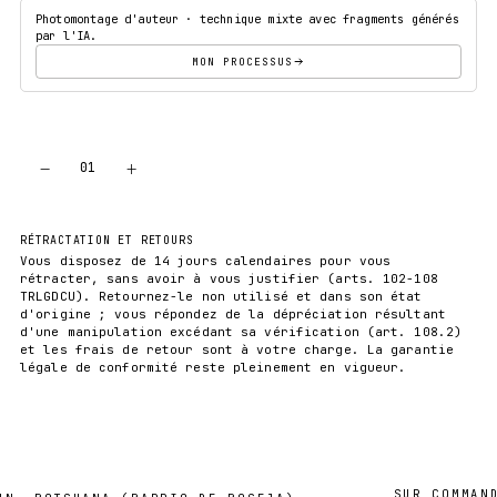
Photomontage d'auteur · technique mixte avec fragments générés
par l'IA.
MON PROCESSUS
−
+
01
AJOUTER AU PANIER
RÉTRACTATION ET RETOURS
Vous disposez de 14 jours calendaires pour vous
rétracter, sans avoir à vous justifier (arts. 102-108
TRLGDCU). Retournez-le non utilisé et dans son état
d'origine ; vous répondez de la dépréciation résultant
d'une manipulation excédant sa vérification (art. 108.2)
et les frais de retour sont à votre charge. La garantie
légale de conformité reste pleinement en vigueur.
SUR COMMANDE · 