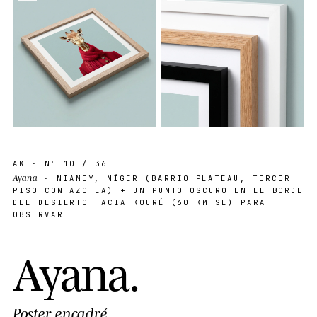
AK
· Nº
10
/ 36
Ayana
· NIAMEY, NÍGER (BARRIO PLATEAU, TERCER
PISO CON AZOTEA) + UN PUNTO OSCURO EN EL BORDE
DEL DESIERTO HACIA KOURÉ (60 KM SE) PARA
OBSERVAR
A
y
a
n
a
.
Poster encadré