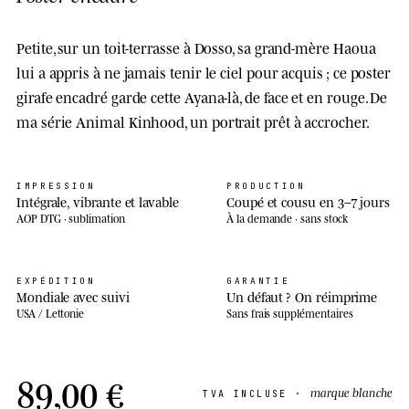
Petite, sur un toit-terrasse à Dosso, sa grand-mère Haoua
lui a appris à ne jamais tenir le ciel pour acquis ; ce poster
girafe encadré garde cette Ayana-là, de face et en rouge. De
ma série Animal Kinhood, un portrait prêt à accrocher.
IMPRESSION
PRODUCTION
Intégrale, vibrante et lavable
Coupé et cousu en 3–7 jours
AOP DTG · sublimation
À la demande · sans stock
EXPÉDITION
GARANTIE
Mondiale avec suivi
Un défaut ? On réimprime
USA / Lettonie
Sans frais supplémentaires
89,00 €
marque blanche
TVA INCLUSE ·