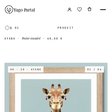
Yago Partal
§ 01
PRODUIT
Poster encadré
AYANA
·
·
68,00 €
AK · 10
· AYANA
01 / 04