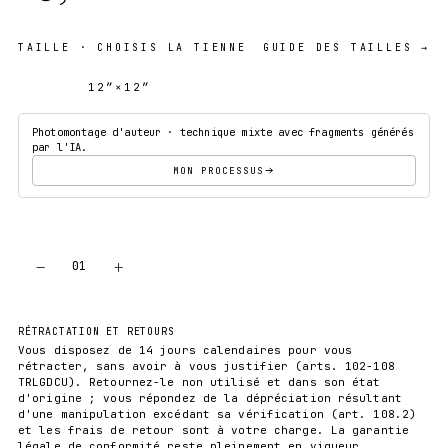
TAILLE
· CHOISIS LA TIENNE
GUIDE DES TAILLES →
12″×12″
18″×18″
Photomontage d'auteur · technique mixte avec fragments générés
par l'IA.
MON PROCESSUS
−
+
01
AJOUTER AU PANIER
RÉTRACTATION ET RETOURS
Vous disposez de 14 jours calendaires pour vous
rétracter, sans avoir à vous justifier (arts. 102-108
TRLGDCU). Retournez-le non utilisé et dans son état
d'origine ; vous répondez de la dépréciation résultant
d'une manipulation excédant sa vérification (art. 108.2)
et les frais de retour sont à votre charge. La garantie
légale de conformité reste pleinement en vigueur.