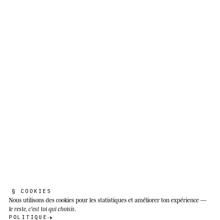
Giraffa camelopardalis peralta
Pas besoin de la NASA pour lever la tête.
Il faut une nuit noire et savoir où
regarder.
Savane ouverte et savane boisée du Sahel et
d'Afrique orientale : du Niger et du Tchad
jusqu'à l'Éthiopie, l'Ouganda et le Soudan du
Sud. La sous-espèce d'Afrique de l'Ouest habite
exclusivement la zone de Kouré (Niger), dans
une savane à acacias, combretum et balanites, à
des altitudes de 0 à 2 000 m.
§ COOKIES
Nous utilisons des cookies
pour les statistiques et améliorer ton expérience —
le reste, c'est toi qui choisis
.
POLITIQUE