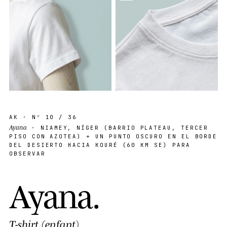
AK
· Nº
10
/ 36
Ayana
· NIAMEY, NÍGER (BARRIO PLATEAU, TERCER
PISO CON AZOTEA) + UN PUNTO OSCURO EN EL BORDE
DEL DESIERTO HACIA KOURÉ (60 KM SE) PARA
OBSERVAR
A
y
a
n
a
.
T-shirt (enfant)