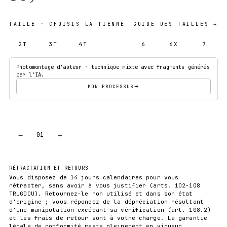
TAILLE
· CHOISIS LA TIENNE
GUIDE DES TAILLES →
2T
3T
4T
5T
6
6X
7
Photomontage d'auteur · technique mixte avec fragments générés
par l'IA.
MON PROCESSUS
−
+
01
AJOUTER AU PANIER
RÉTRACTATION ET RETOURS
Vous disposez de 14 jours calendaires pour vous
rétracter, sans avoir à vous justifier (arts. 102-108
TRLGDCU). Retournez-le non utilisé et dans son état
d'origine ; vous répondez de la dépréciation résultant
d'une manipulation excédant sa vérification (art. 108.2)
et les frais de retour sont à votre charge. La garantie
légale de conformité reste pleinement en vigueur.