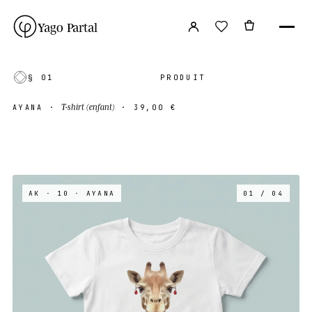
Yago Partal
§ 01
PRODUIT
T-shirt (enfant)
AYANA
·
·
39,00 €
AK · 10
· AYANA
01 / 04