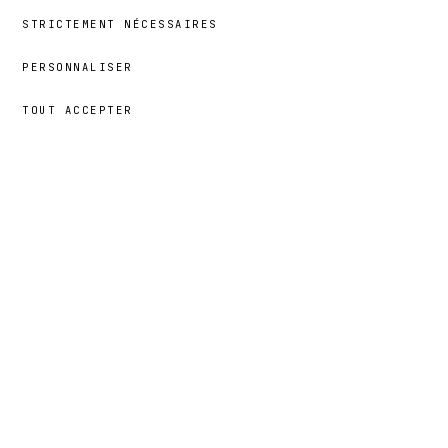
STRICTEMENT NÉCESSAIRES
PERSONNALISER
TOUT ACCEPTER
39,00 €
→
AJOUTER
Ayana
· TAILLE
5T