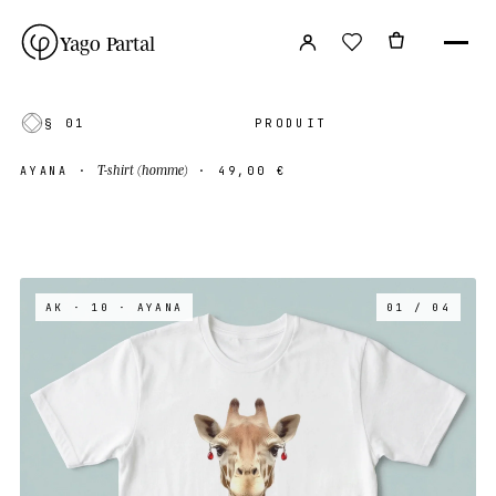
Yago Partal
§ 01
PRODUIT
T-shirt (homme)
AYANA
·
·
49,00 €
AK · 10
· AYANA
01 / 04