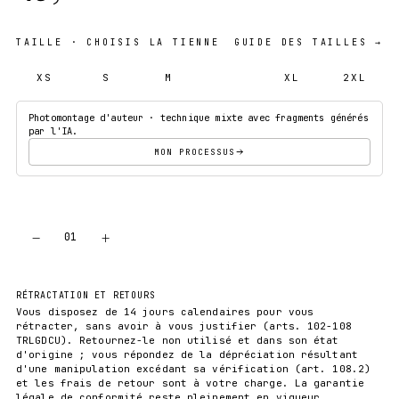
TAILLE
· CHOISIS LA TIENNE
GUIDE DES TAILLES →
XS
S
M
L
XL
2XL
Photomontage d'auteur · technique mixte avec fragments générés
par l'IA.
MON PROCESSUS
−
+
01
AJOUTER AU PANIER
RÉTRACTATION ET RETOURS
Vous disposez de 14 jours calendaires pour vous
rétracter, sans avoir à vous justifier (arts. 102-108
TRLGDCU). Retournez-le non utilisé et dans son état
d'origine ; vous répondez de la dépréciation résultant
d'une manipulation excédant sa vérification (art. 108.2)
et les frais de retour sont à votre charge. La garantie
légale de conformité reste pleinement en vigueur.