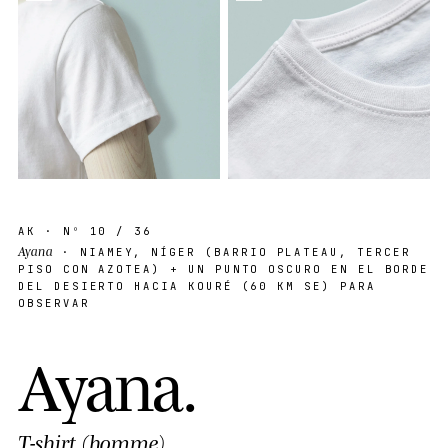
AK
· Nº
10
/ 36
Ayana
· NIAMEY, NÍGER (BARRIO PLATEAU, TERCER
PISO CON AZOTEA) + UN PUNTO OSCURO EN EL BORDE
DEL DESIERTO HACIA KOURÉ (60 KM SE) PARA
OBSERVAR
A
y
a
n
a
.
T-shirt (homme)