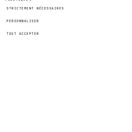
STRICTEMENT NÉCESSAIRES
PERSONNALISER
TOUT ACCEPTER
49,00 €
→
AJOUTER
Ayana
· TAILLE
L