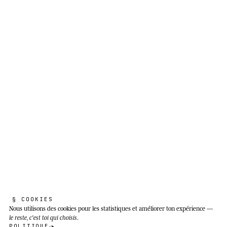
Giraffa camelopardalis peralta
Pas besoin de la NASA pour lever la tête.
Il faut une nuit noire et savoir où
regarder.
Savane ouverte et savane boisée du Sahel et
d'Afrique orientale : du Niger et du Tchad
jusqu'à l'Éthiopie, l'Ouganda et le Soudan du
Sud. La sous-espèce d'Afrique de l'Ouest habite
exclusivement la zone de Kouré (Niger), dans
une savane à acacias, combretum et balanites, à
des altitudes de 0 à 2 000 m.
§ COOKIES
Nous utilisons des cookies
pour les statistiques et améliorer ton expérience —
le reste, c'est toi qui choisis
.
POLITIQUE