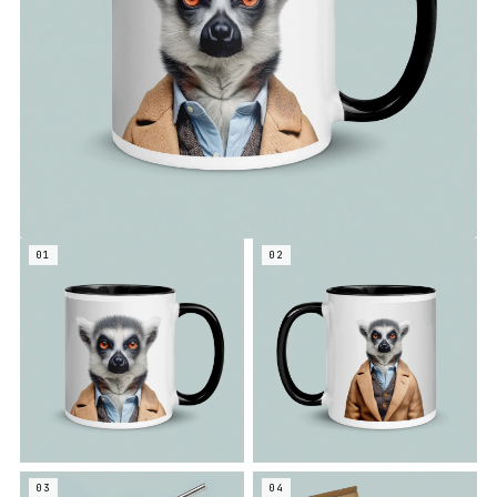
01
02
03
04