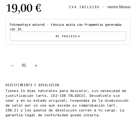
19,00 €
marca blanca
IVA INCLUIDO ·
Fotomontaje autoral · técnica mixta con fragmentos generados
con IA.
MI PROCESO
−
+
01
AÑADIR AL CARRITO
DESISTIMIENTO Y DEVOLUCIÓN
Tienes 14 días naturales para desistir, sin necesidad de
justificación (arts. 102-108 TRLGDCU). Devuélvelo sin
usar y en su estado original; respondes de la disminución
de valor por un uso que exceda su comprobación (art.
108.2) y los gastos de devolución corren a tu cargo. La
garantía legal de conformidad queda intacta.