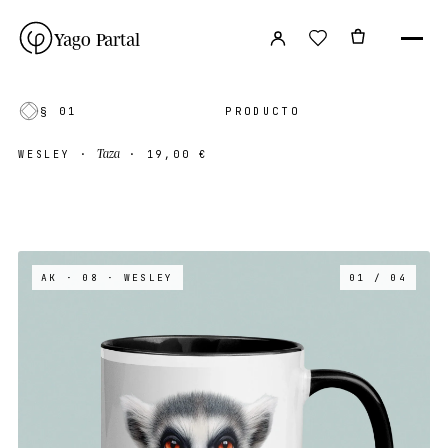
Yago Partal
§ 01
PRODUCTO
Taza
WESLEY
·
·
19,00 €
AK · 08
· WESLEY
01 / 04