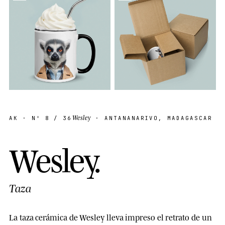
Wesley
AK
· Nº
8
/ 36
· ANTANANARIVO, MADAGASCAR
W
e
s
l
e
y
.
Taza
La taza cerámica de Wesley lleva impreso el retrato de un