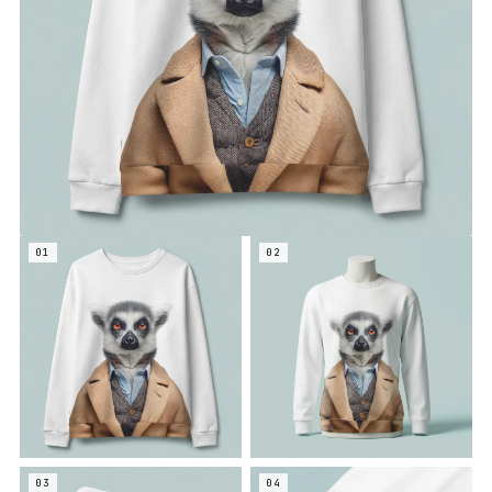
01
02
03
04