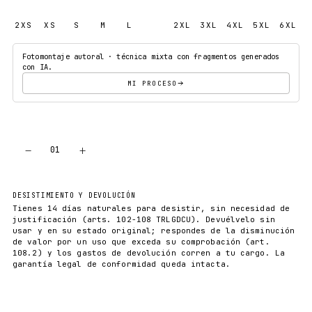
2XS
XS
S
M
L
XL
2XL
3XL
4XL
5XL
6XL
Fotomontaje autoral · técnica mixta con fragmentos generados
con IA.
MI PROCESO
−
+
01
AÑADIR AL CARRITO
DESISTIMIENTO Y DEVOLUCIÓN
Tienes 14 días naturales para desistir, sin necesidad de
justificación (arts. 102-108 TRLGDCU). Devuélvelo sin
usar y en su estado original; respondes de la disminución
de valor por un uso que exceda su comprobación (art.
108.2) y los gastos de devolución corren a tu cargo. La
garantía legal de conformidad queda intacta.