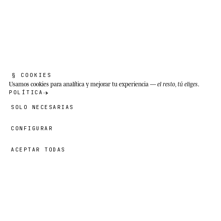
distribuye desde Tolagnaro en el sureste hasta
Morondava en la costa oeste, con poblaciones
interiores en Ambalavao y la Réserve d'Anja.
§ COOKIES
Usamos cookies
para analítica y mejorar tu experiencia —
el resto, tú eliges
.
POLÍTICA
SOLO NECESARIAS
CONFIGURAR
ACEPTAR TODAS
69,00 €
→
AÑADIR
Wesley
· TALLA
XL