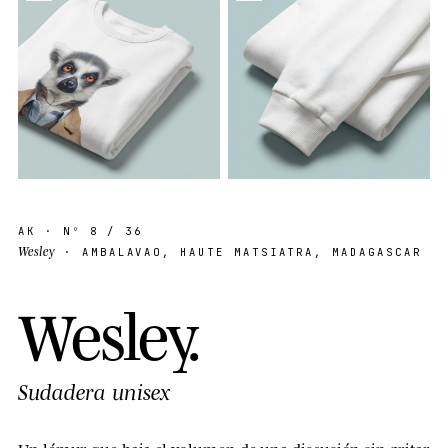
AK
· Nº
8
/ 36
Wesley
· AMBALAVAO, HAUTE MATSIATRA, MADAGASCAR
W
e
s
l
e
y
.
Sudadera unisex