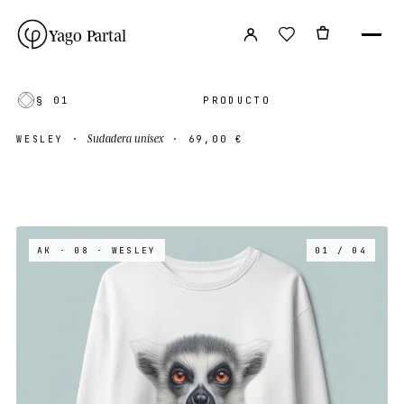
Yago Partal
§ 01
PRODUCTO
Sudadera unisex
WESLEY
·
·
69,00 €
AK · 08
· WESLEY
01 / 04