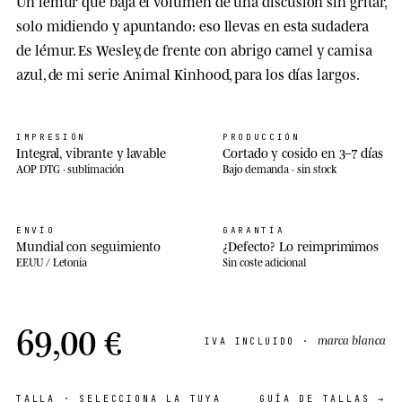
Un lémur que baja el volumen de una discusión sin gritar,
solo midiendo y apuntando: eso llevas en esta sudadera
de lémur. Es Wesley, de frente con abrigo camel y camisa
azul, de mi serie Animal Kinhood, para los días largos.
IMPRESIÓN
PRODUCCIÓN
Integral, vibrante y lavable
Cortado y cosido en 3–7 días
AOP DTG · sublimación
Bajo demanda · sin stock
ENVÍO
GARANTÍA
Mundial con seguimiento
¿Defecto? Lo reimprimimos
EEUU / Letonia
Sin coste adicional
69,00 €
marca blanca
IVA INCLUIDO ·
TALLA
· SELECCIONA LA TUYA
GUÍA DE TALLAS →