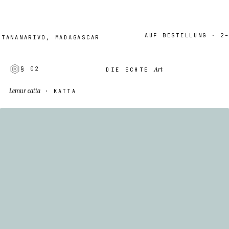
AUF BESTELLUNG · 2–7 TA
NARIVO, MADAGASCAR
Art
§ 02
DIE ECHTE
Lemur catta
· KATTA