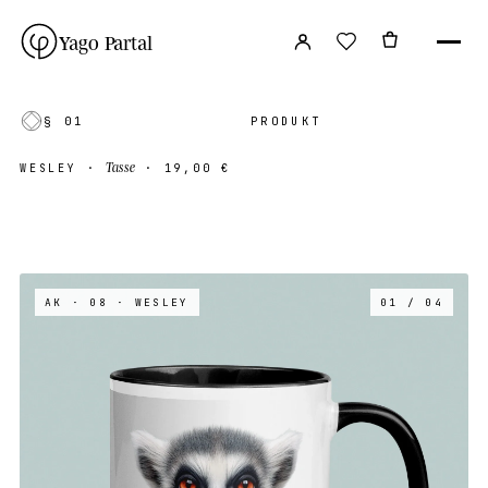
Yago Partal
§ 01
PRODUKT
Tasse
WESLEY
·
·
19,00 €
AK · 08
· WESLEY
01 / 04