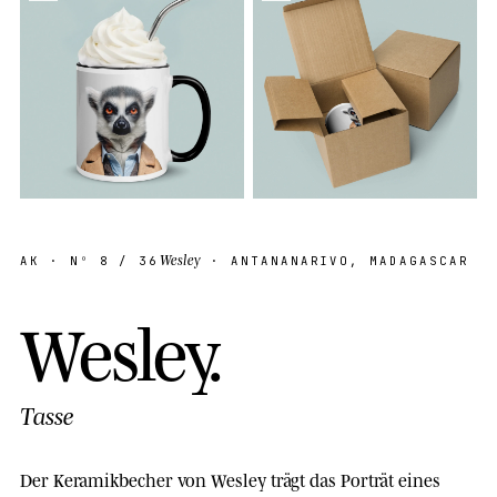
Wesley
AK
· Nº
8
/ 36
· ANTANANARIVO, MADAGASCAR
W
e
s
l
e
y
.
Tasse
Der Keramikbecher von Wesley trägt das Porträt eines