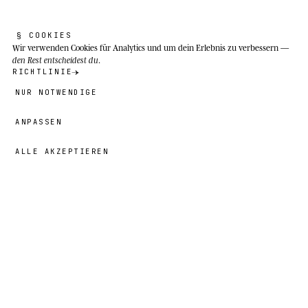
Binnenpopulationen in Ambalavao und der
Réserve d'Anja.
§ COOKIES
Wir verwenden Cookies
für Analytics und um dein Erlebnis zu verbessern —
den Rest entscheidest du
.
RICHTLINIE
NUR NOTWENDIGE
ANPASSEN
ALLE AKZEPTIEREN
19,00 €
→
HINZUFÜGEN
Wesley
· GRÖSSE