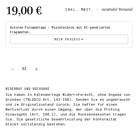
19,00 €
neutraler Versand
INKL. MWST. ·
Autoren-Fotomontage · Mischtechnik mit KI-generierten
Fragmenten.
MEIN PROZESS
−
+
01
IN DEN WARENKORB
WIDERRUF UND RÜCKGABE
Sie haben 14 Kalendertage Widerrufsrecht, ohne Angabe von
Gründen (TRLGDCU Art. 102-108). Senden Sie es ungebraucht
und im Originalzustand zurück; Sie haften für einen
Wertverlust durch einen Umgang, der über die Prüfung
hinausgeht (Art. 108.2), und die Rücksendekosten tragen
Sie. Die gesetzliche Gewährleistung der Konformität
bleibt vollständig bestehen.