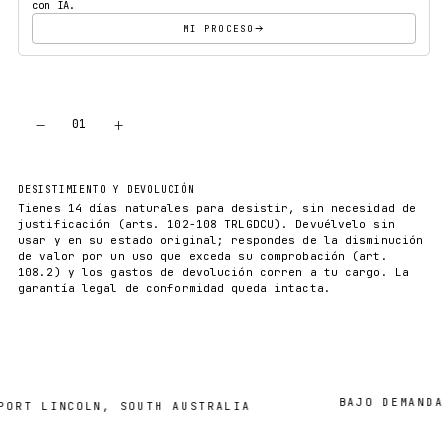
con IA.
MI PROCESO
−
+
01
AÑADIR AL CARRITO
DESISTIMIENTO Y DEVOLUCIÓN
Tienes 14 días naturales para desistir, sin necesidad de
justificación (arts. 102-108 TRLGDCU). Devuélvelo sin
usar y en su estado original; respondes de la disminución
de valor por un uso que exceda su comprobación (art.
108.2) y los gastos de devolución corren a tu cargo. La
garantía legal de conformidad queda intacta.
BAJO DEMANDA ·
RT LINCOLN, SOUTH AUSTRALIA