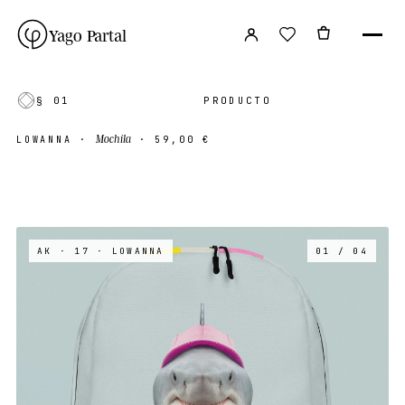
Yago Partal
§ 01
PRODUCTO
Mochila
LOWANNA
·
·
59,00 €
AK · 17
· LOWANNA
01 / 04