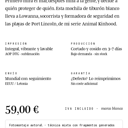
Primero mira el mar, después mira a la gente, y decide a
quién proteger de quién. Esta mochila de tiburón blanco
lleva a Lowanna, socorrista y formadora de seguridad en
las playas de Port Lincoln, de mi serie Animal Kinhood.
IMPRESIÓN
PRODUCCIÓN
Integral, vibrante y lavable
Cortado y cosido en 3–7 días
AOP DTG · sublimación
Bajo demanda · sin stock
ENVÍO
GARANTÍA
Mundial con seguimiento
¿Defecto? Lo reimprimimos
EEUU / Letonia
Sin coste adicional
59,00 €
marca blanca
IVA INCLUIDO ·
Fotomontaje autoral · técnica mixta con fragmentos generados