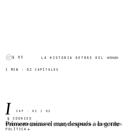
retrato
§ 03
LA HISTORIA DETRÁS DEL
3 MIN
· 02 CAPÍTULOS
I
CAP · 01 / 02
§ COOKIES
Primero miras el mar, después a la gente
Usamos cookies
para analítica y mejorar tu experiencia —
el resto, tú eliges
.
POLÍTICA