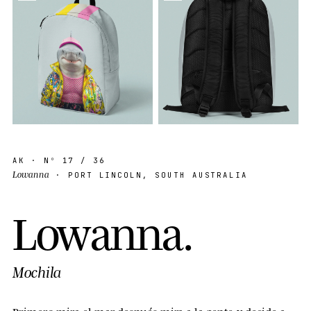
AK
· Nº
17
/ 36
Lowanna
· PORT LINCOLN, SOUTH AUSTRALIA
L
o
w
a
n
n
a
.
Mochila