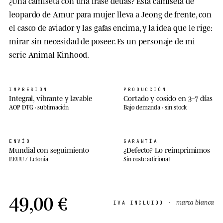
¿Una camiseta con una frase detrás? Esta camiseta de
leopardo de Amur para mujer lleva a Jeong de frente, con
el casco de aviador y las gafas encima, y la idea que le rige:
mirar sin necesidad de poseer. Es un personaje de mi
serie Animal Kinhood.
IMPRESIÓN
PRODUCCIÓN
Integral, vibrante y lavable
Cortado y cosido en 3–7 días
AOP DTG · sublimación
Bajo demanda · sin stock
ENVÍO
GARANTÍA
Mundial con seguimiento
¿Defecto? Lo reimprimimos
EEUU / Letonia
Sin coste adicional
49,00 €
marca blanca
IVA INCLUIDO ·