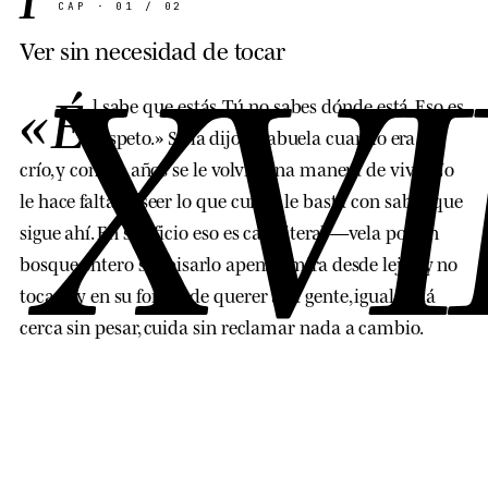
XVI
CAP · 01 / 02
Ver sin necesidad de tocar
«É
l sabe que estás. Tú no sabes dónde está. Eso es
respeto.» Se la dijo su abuela cuando era un
crío, y con los años se le volvió una manera de vivir. No
le hace falta poseer lo que cuida; le basta con saber que
sigue ahí. En su oficio eso es casi literal —vela por un
bosque entero sin pisarlo apenas, mira desde lejos y no
toca— y en su forma de querer a la gente, igual: está
cerca sin pesar, cuida sin reclamar nada a cambio.