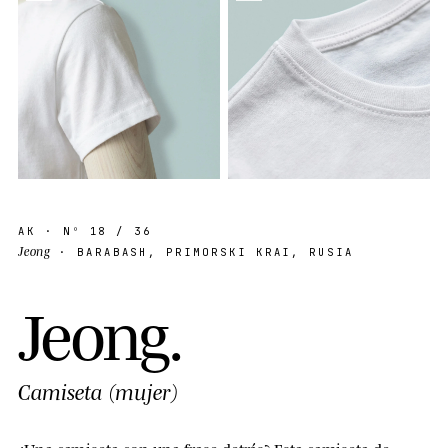
AK
· Nº
18
/ 36
Jeong
· BARABASH, PRIMORSKI KRAI, RUSIA
J
e
o
n
g
.
Camiseta (mujer)