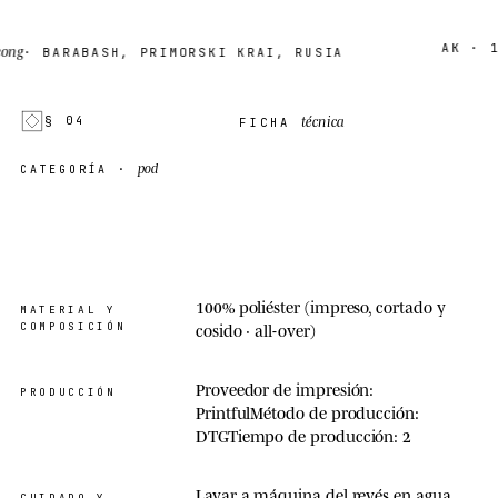
AK · 18
/
g
· BARABASH, PRIMORSKI KRAI, RUSIA
técnica
§ 04
FICHA
pod
CATEGORÍA ·
100% poliéster (impreso, cortado y
MATERIAL Y
COMPOSICIÓN
cosido · all-over)
Proveedor de impresión:
PRODUCCIÓN
PrintfulMétodo de producción:
DTGTiempo de producción: 2
Lavar a máquina del revés en agua
CUIDADO Y