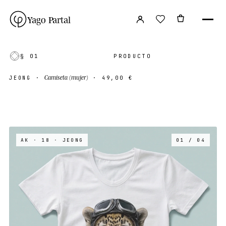
Yago Partal
§ 01
PRODUCTO
Camiseta (mujer)
JEONG
·
·
49,00 €
AK · 18
· JEONG
01 / 04