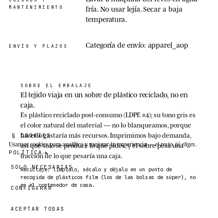
MANTENIMIENTO
fría. No usar lejía. Secar a baja
temperatura.
Categoría de envío: apparel_aop
ENVÍO Y PLAZOS
SOBRE EL EMBALAJE
El tejido viaja en un sobre de plástico reciclado, no en
caja.
Es plástico reciclado post-consumo (LDPE #4); su tono gris es
el color natural del material — no lo blanqueamos, porque
hacerlo gastaría más recursos. Imprimimos bajo demanda,
§ COOKIES
Usamos cookies
para analítica y mejorar tu experiencia —
el resto, tú eliges
.
así que solo se produce lo que pides, y el sobre pesa una
POLÍTICA
fracción de lo que pesaría una caja.
SOLO NECESARIAS
Reciclaje: límpialo, sécalo y déjalo en un punto de
recogida de plásticos film (los de las bolsas de súper), no
en el contenedor de casa.
CONFIGURAR
ACEPTAR TODAS