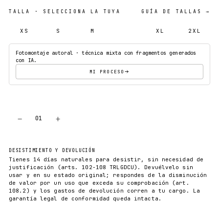
TALLA
· SELECCIONA LA TUYA
GUÍA DE TALLAS →
XS
S
M
L
XL
2XL
Fotomontaje autoral · técnica mixta con fragmentos generados
con IA.
MI PROCESO
−
+
01
AÑADIR AL CARRITO
DESISTIMIENTO Y DEVOLUCIÓN
Tienes 14 días naturales para desistir, sin necesidad de
justificación (arts. 102-108 TRLGDCU). Devuélvelo sin
usar y en su estado original; respondes de la disminución
de valor por un uso que exceda su comprobación (art.
108.2) y los gastos de devolución corren a tu cargo. La
garantía legal de conformidad queda intacta.