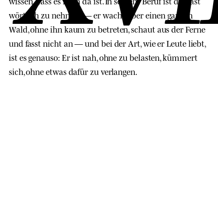
wissen, dass es noch da ist. In seinem Beruf ist das fast
wörtlich zu nehmen — er wacht über einen ganzen
Wald, ohne ihn kaum zu betreten, schaut aus der Ferne
und fasst nicht an — und bei der Art, wie er Leute liebt,
ist es genauso: Er ist nah, ohne zu belasten, kümmert
sich, ohne etwas dafür zu verlangen.
Meine Rosette ist so einzigartig wie
ein Fingerabdruck. Deshalb kann
man uns zählen, ohne uns zu
fangen: jedes Fell ist ein anderer