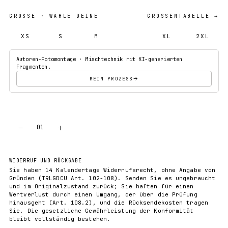
GRÖSSE
· WÄHLE DEINE
GRÖSSENTABELLE →
XS
S
M
L
XL
2XL
Autoren-Fotomontage · Mischtechnik mit KI-generierten
Fragmenten.
MEIN PROZESS
−
+
01
IN DEN WARENKORB
WIDERRUF UND RÜCKGABE
Sie haben 14 Kalendertage Widerrufsrecht, ohne Angabe von
Gründen (TRLGDCU Art. 102-108). Senden Sie es ungebraucht
und im Originalzustand zurück; Sie haften für einen
Wertverlust durch einen Umgang, der über die Prüfung
hinausgeht (Art. 108.2), und die Rücksendekosten tragen
Sie. Die gesetzliche Gewährleistung der Konformität
bleibt vollständig bestehen.