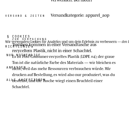
Versandkategorie: apparel_aop
VERSAND & ZEITEN
§ COOKIES
ZUR VERPACKUNG
Wir verwenden Cookies
für Analytics und um dein Erlebnis zu verbessern —
den 
Textilien kommen in einer Versandtasche aus
RICHTLINIE
recyceltem Plastik, nicht in einer Schachtel.
NUR NOTWENDIGE
Es ist Post-Consumer-recyceltes Plastik (LDPE #4); der graue
Ton ist die natürliche Farbe des Materials — wir bleichen es
ANPASSEN
nicht, weil das mehr Ressourcen verbrauchen würde. Wir
drucken auf Bestellung, es wird also nur produziert, was du
bestellst, und die Tasche wiegt einen Bruchteil einer
ALLE AKZEPTIEREN
Schachtel.
Recycling: ausspülen, trocknen und an einer Sammelstelle
49,00 €
H
für Plastikfolien abgeben (die für Supermarkttüten), nicht
Jeong
in den Hausmüll.
· GRÖSSE
L