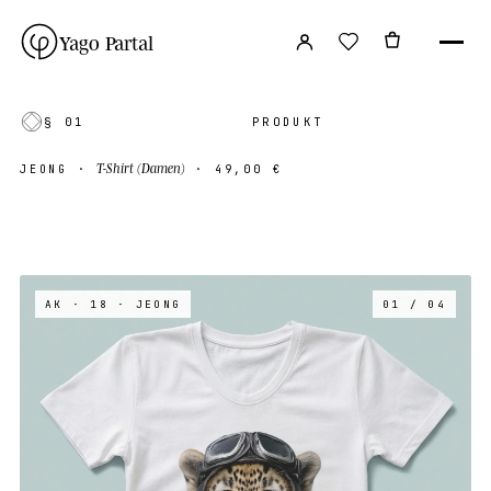
Yago Partal
§ 01
PRODUKT
T-Shirt (Damen)
JEONG
·
·
49,00 €
AK · 18
· JEONG
01 / 04