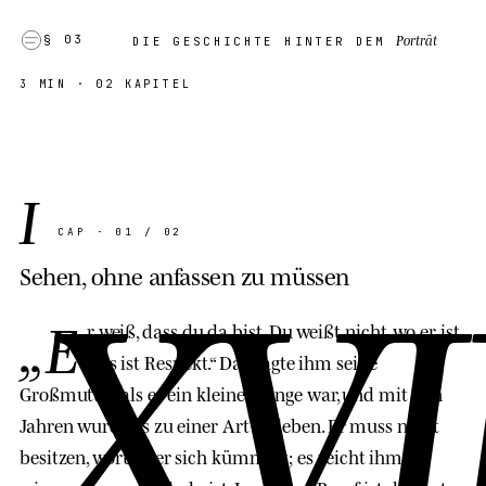
Porträt
§ 03
DIE GESCHICHTE HINTER DEM
3 MIN
· 02 KAPITEL
I
XVI
CAP · 01 / 02
Sehen, ohne anfassen zu müssen
„E
r weiß, dass du da bist. Du weißt nicht, wo er ist.
Das ist Respekt.“ Das sagte ihm seine
Großmutter, als er ein kleiner Junge war, und mit den
Jahren wurde es zu einer Art zu leben. Er muss nicht
besitzen, worum er sich kümmert; es reicht ihm zu