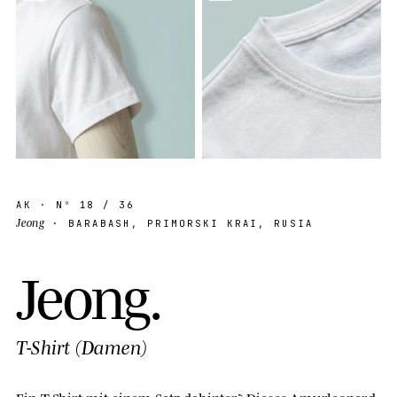
AK
· Nº
18
/ 36
Jeong
· BARABASH, PRIMORSKI KRAI, RUSIA
J
e
o
n
g
.
T-Shirt (Damen)