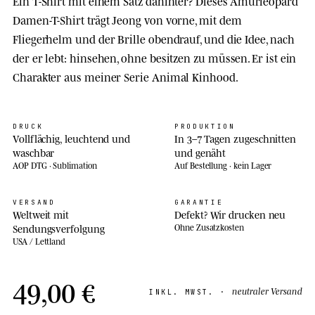
Ein T-Shirt mit einem Satz dahinter? Dieses Amurleopard
Damen-T-Shirt trägt Jeong von vorne, mit dem
Fliegerhelm und der Brille obendrauf, und die Idee, nach
der er lebt: hinsehen, ohne besitzen zu müssen. Er ist ein
Charakter aus meiner Serie Animal Kinhood.
DRUCK
PRODUKTION
Vollflächig, leuchtend und
In 3–7 Tagen zugeschnitten
waschbar
und genäht
AOP DTG · Sublimation
Auf Bestellung · kein Lager
VERSAND
GARANTIE
Weltweit mit
Defekt? Wir drucken neu
Sendungsverfolgung
Ohne Zusatzkosten
USA / Lettland
49,00 €
neutraler Versand
INKL. MWST. ·