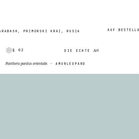
AUF BESTELLUNG ·
ASH, PRIMORSKI KRAI, RUSIA
Art
§ 02
DIE ECHTE
Panthera pardus orientalis
· AMURLEOPARD