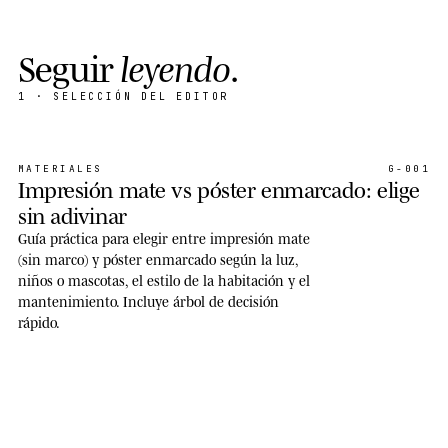
S
e
g
u
i
r
l
e
y
e
n
d
o
.
1
· SELECCIÓN DEL EDITOR
MATERIALES
G-001
Impresión mate vs póster enmarcado: elige
sin adivinar
Guía práctica para elegir entre impresión mate
(sin marco) y póster enmarcado según la luz,
niños o mascotas, el estilo de la habitación y el
mantenimiento. Incluye árbol de decisión
rápido.