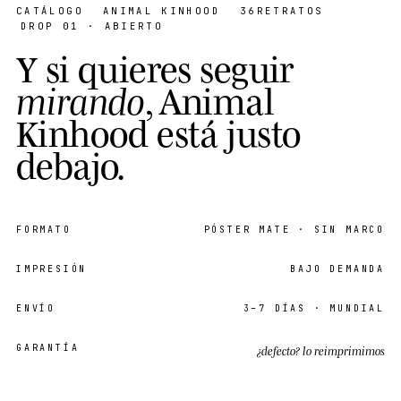
CATÁLOGO
ANIMAL KINHOOD
36
RETRATOS
DROP 01 · ABIERTO
Y
s
i
q
u
i
e
r
e
s
s
e
g
u
i
r
m
i
r
a
n
d
o
,
A
n
i
m
a
l
K
i
n
h
o
o
d
e
s
t
á
j
u
s
t
o
d
e
b
a
j
o
.
FORMATO
PÓSTER MATE
· SIN MARCO
IMPRESIÓN
BAJO DEMANDA
ENVÍO
3–7
DÍAS · MUNDIAL
GARANTÍA
¿defecto? lo reimprimimos
EDICIÓN
ABIERTA