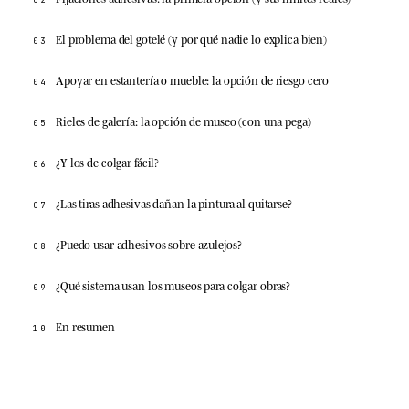
El problema del gotelé (y por qué nadie lo explica bien)
03
Apoyar en estantería o mueble: la opción de riesgo cero
04
Rieles de galería: la opción de museo (con una pega)
05
¿Y los de colgar fácil?
06
¿Las tiras adhesivas dañan la pintura al quitarse?
07
¿Puedo usar adhesivos sobre azulejos?
08
¿Qué sistema usan los museos para colgar obras?
09
En resumen
10