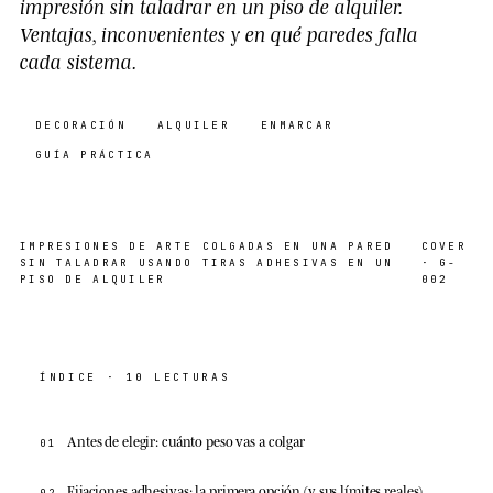
impresión sin taladrar en un piso de alquiler.
Ventajas, inconvenientes y en qué paredes falla
cada sistema.
DECORACIÓN
ALQUILER
ENMARCAR
GUÍA PRÁCTICA
IMPRESIONES DE ARTE COLGADAS EN UNA PARED
COVER
SIN TALADRAR USANDO TIRAS ADHESIVAS EN UN
· G-
PISO DE ALQUILER
002
ÍNDICE · 10 LECTURAS
Antes de elegir: cuánto peso vas a colgar
01
Fijaciones adhesivas: la primera opción (y sus límites reales)
02