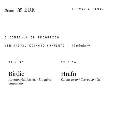
35
EUR
LLEVAR A CASA
Desde
O CONTINÚA EL RECORRIDO
→
36 retratos
VER ANIMAL KINHOOD COMPLETO ·
22 / 36
29 / 36
Birdie
Hrafn
Aptenodytes forsteri
·
Pingüino
Corvus corax
·
Cuervo común
emperador