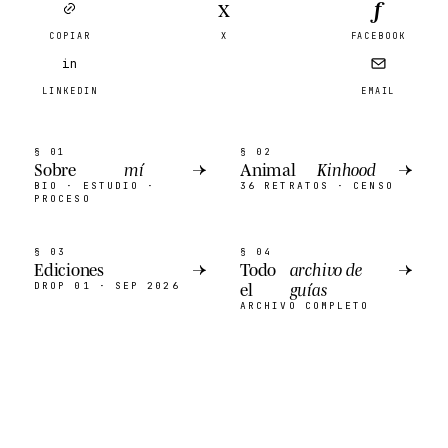
f
X
COPIAR
X
FACEBOOK
in
LINKEDIN
EMAIL
§ 01
§ 02
Sobre
mí
→
Animal
Kinhood
→
BIO · ESTUDIO ·
36 RETRATOS · CENSO
PROCESO
§ 03
§ 04
Ediciones
→
Todo
archivo de
→
el
guías
DROP 01 · SEP 2026
ARCHIVO COMPLETO