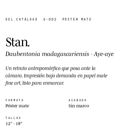
33 / 36
DEL CATÁLOGO
G-002
PÓSTER MATE
Stan
.
Daubentonia madagascariensis
·
Aye-aye
Un retrato antropomórfico que
posa
ante la
cámara. Impresión bajo demanda en papel mate
fine art, listo para enmarcar.
FORMATO
ACABADO
Póster mate
Sin marco
TALLAS
12″ ·
18″