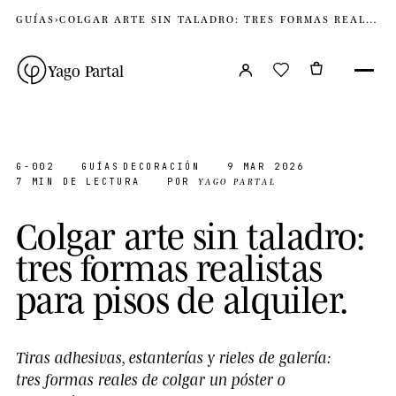
GUÍAS
›
COLGAR ARTE SIN TALADRO: TRES FORMAS REALISTAS PARA PISOS DE ALQUILER
Yago Partal
G-002
GUÍAS
DECORACIÓN
9 MAR 2026
YAGO PARTAL
7 MIN DE LECTURA
POR
C
o
l
g
a
r
a
r
t
e
s
i
n
t
a
l
a
d
r
o
:
t
r
e
s
f
o
r
m
a
s
r
e
a
l
i
s
t
a
s
p
a
r
a
p
i
s
o
s
d
e
a
l
q
u
i
l
e
r
.
Tiras adhesivas, estanterías y rieles de galería:
tres formas reales de colgar un póster o