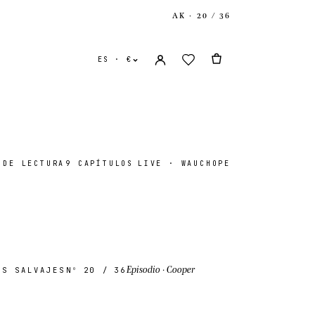
AK · 20 / 36
ES · €
 DE LECTURA
9 CAPÍTULOS
LIVE · WAUCHOPE
nidos
USD $
ido
GBP £
Episodio
· Cooper
S SALVAJES
Nº 20
/ 36
onal
EUR €