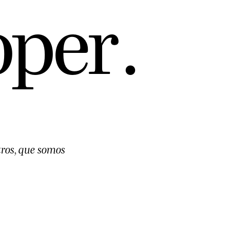
o
p
e
r
.
tros, que somos