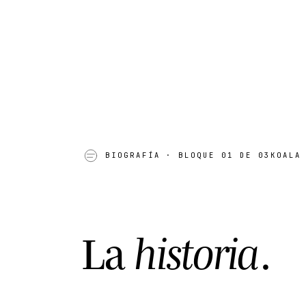
AK · 20
S 3
BIOGRAFÍA
· BLOQUE 01 DE 03
KOALA
L
a
h
i
s
t
o
r
i
a
.