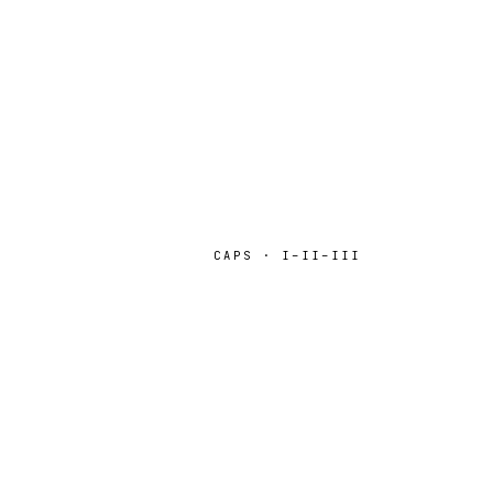
CAPS · I–II–III