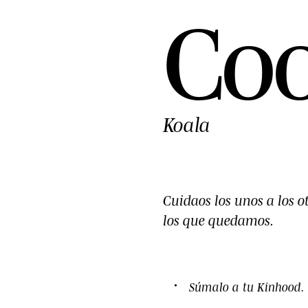
C
o
Koala
Cuidaos los unos a los o
los que quedamos.
HOTO ©YP · 2026
Súmalo a tu
Kinhood
.