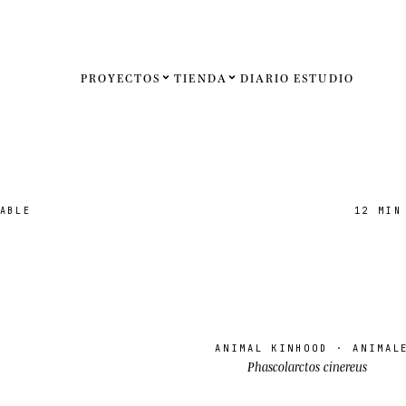
PROYECTOS
TIENDA
DIARIO
ESTUDIO
Español
English
Français
ABLE
12 MIN
Deutsch
Estados U
Reino Un
ANIMAL KINHOOD
· ANIMALE
Internaci
Phascolarctos cinereus