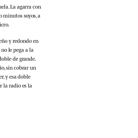
uela. La agarra con
o minutos suyos, a
icro.
eño y redondo en
no le pega a la
 doble de grande.
io, sin cobrar un
er, y esa doble
 la radio es la