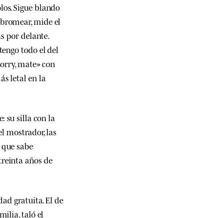
olos. Sigue blando
e bromear, mide el
as por delante.
tengo todo el del
sorry, mate» con
s letal en la
 su silla con la
el mostrador, las
 que sabe
treinta años de
dad gratuita. El de
ilia, taló el