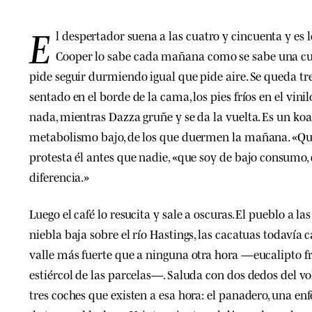
E
l despertador suena a las cuatro y cincuenta y es l
Cooper lo sabe cada mañana como se sabe una cue
pide seguir durmiendo igual que pide aire. Se queda t
sentado en el borde de la cama, los pies fríos en el vini
nada, mientras Dazza gruñe y se da la vuelta. Es un koa
metabolismo bajo, de los que duermen la mañana. «Que
protesta él antes que nadie, «que soy de bajo consumo,
diferencia.»
Luego el café lo resucita y sale a oscuras. El pueblo a las
niebla baja sobre el río Hastings, las cacatuas todavía ca
valle más fuerte que a ninguna otra hora —eucalipto frí
estiércol de las parcelas—. Saluda con dos dedos del vol
tres coches que existen a esa hora: el panadero, una en