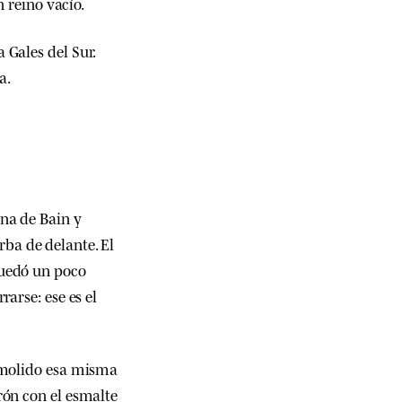
n reino vacío.
 Gales del Sur.
a.
ina de Bain y
ba de delante. El
quedó un poco
rarse: ese es el
, molido esa misma
rón con el esmalte