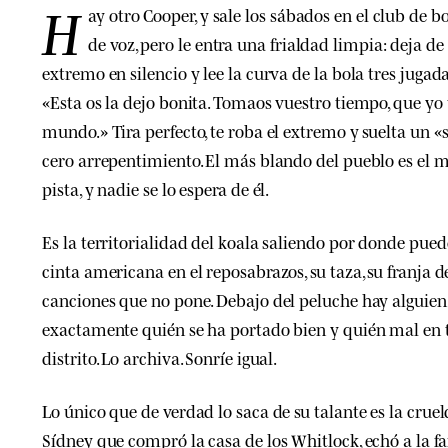
H
ay otro Cooper, y sale los sábados en el club de b
de voz, pero le entra una frialdad limpia: deja d
extremo en silencio y lee la curva de la bola tres jugad
«Esta os la dejo bonita. Tomaos vuestro tiempo, que yo 
mundo.» Tira perfecto, te roba el extremo y suelta un «
cero arrepentimiento. El más blando del pueblo es el má
pista, y nadie se lo espera de él.
Es la territorialidad del koala saliendo por donde puede:
cinta americana en el reposabrazos, su taza, su franja d
canciones que no pone. Debajo del peluche hay alguien
exactamente quién se ha portado bien y quién mal en 
distrito. Lo archiva. Sonríe igual.
Lo único que de verdad lo saca de su talante es la cruel
Sídney que compró la casa de los Whitlock, echó a la fam