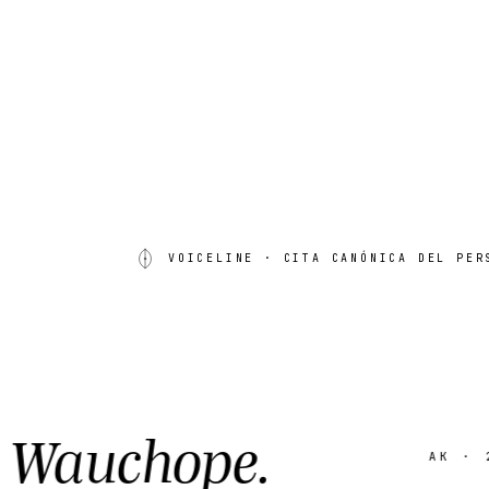
VOICELINE
· CITA CANÓNICA DEL PER
auchope.
Cooper
AK · 20
·