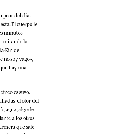
o peor del día.
sta. El cuerpo le
res minutos
lo, mirando la
la-Kin de
 no soy vago»,
 que hay una
 cinco es suyo:
lladas, el olor del
o, agua, algo de
ante a los otros
fermera que sale