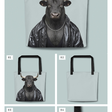
01
02
03
04