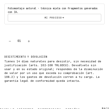
Fotomontaje autoral · técnica mixta con fragmentos generados
con IA.
MI PROCESO
−
+
01
AÑADIR AL CARRITO
DESISTIMIENTO Y DEVOLUCIÓN
Tienes 14 días naturales para desistir, sin necesidad de
justificación (arts. 102-108 TRLGDCU). Devuélvelo sin
usar y en su estado original; respondes de la disminución
de valor por un uso que exceda su comprobación (art.
108.2) y los gastos de devolución corren a tu cargo. La
garantía legal de conformidad queda intacta.
BAJO D