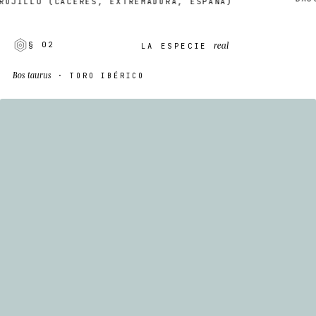
ILLO (CÁCERES, EXTREMADURA, ESPAÑA)
real
§ 02
LA ESPECIE
Bos taurus
· TORO IBÉRICO