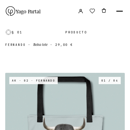
Yago Partal
§ 01
PRODUCTO
Bolsa tote
FERNANDO
·
·
29,00 €
AK · 02
· FERNANDO
01 / 04