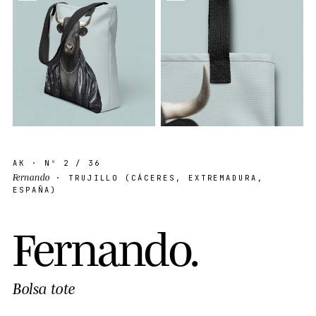
AK
· Nº
2
/ 36
Fernando
· TRUJILLO (CÁCERES, EXTREMADURA,
ESPAÑA)
F
e
r
n
a
n
d
o
.
Bolsa tote