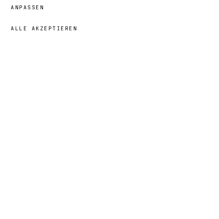
Dichte von 0,2 bis 0,5 Tieren pro Hektar.
ANPASSEN
ALLE AKZEPTIEREN
29,00 €
→
HINZUFÜGEN
Fernando
· GRÖSSE