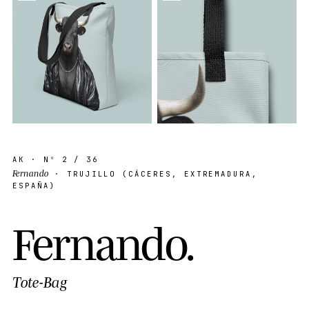
AK
· Nº
2
/ 36
Fernando
· TRUJILLO (CÁCERES, EXTREMADURA,
ESPAÑA)
F
e
r
n
a
n
d
o
.
Tote-Bag