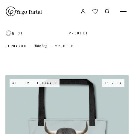
Yago Partal
§ 01
PRODUKT
Tote-Bag
FERNANDO
·
·
29,00 €
AK · 02
· FERNANDO
01 / 04