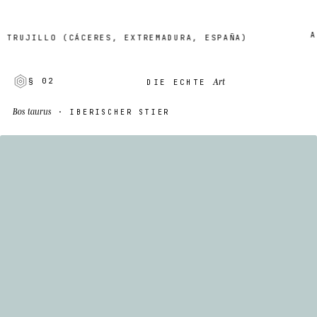
AUF 
UJILLO (CÁCERES, EXTREMADURA, ESPAÑA)
Art
§ 02
DIE ECHTE
Bos taurus
· IBERISCHER STIER