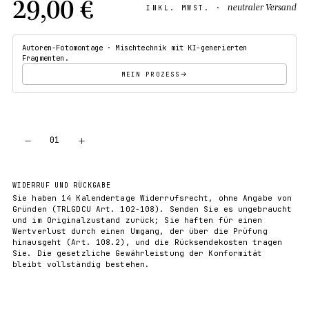
29,00 €
neutraler Versand
INKL. MWST. ·
Autoren-Fotomontage · Mischtechnik mit KI-generierten
Fragmenten.
MEIN PROZESS
−
+
01
IN DEN WARENKORB
WIDERRUF UND RÜCKGABE
Sie haben 14 Kalendertage Widerrufsrecht, ohne Angabe von
Gründen (TRLGDCU Art. 102-108). Senden Sie es ungebraucht
und im Originalzustand zurück; Sie haften für einen
Wertverlust durch einen Umgang, der über die Prüfung
hinausgeht (Art. 108.2), und die Rücksendekosten tragen
Sie. Die gesetzliche Gewährleistung der Konformität
bleibt vollständig bestehen.