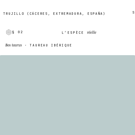
SUR 
UJILLO (CÁCERES, EXTREMADURA, ESPAÑA)
réelle
§ 02
L’ESPÈCE
Bos taurus
· TAUREAU IBÉRIQUE