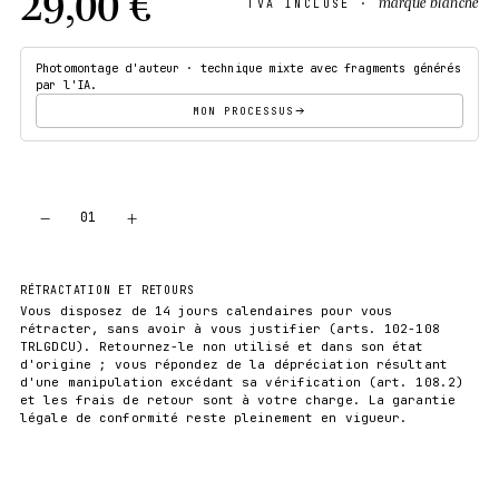
marque blanche
TVA INCLUSE ·
Photomontage d'auteur · technique mixte avec fragments générés
par l'IA.
MON PROCESSUS
−
+
01
AJOUTER AU PANIER
RÉTRACTATION ET RETOURS
Vous disposez de 14 jours calendaires pour vous
rétracter, sans avoir à vous justifier (arts. 102-108
TRLGDCU). Retournez-le non utilisé et dans son état
d'origine ; vous répondez de la dépréciation résultant
d'une manipulation excédant sa vérification (art. 108.2)
et les frais de retour sont à votre charge. La garantie
légale de conformité reste pleinement en vigueur.