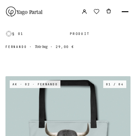
Yago Partal
§ 01
PRODUIT
Tote bag
FERNANDO
·
·
29,00 €
AK · 02
· FERNANDO
01 / 04