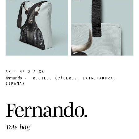
AK
· Nº
2
/ 36
Fernando
· TRUJILLO (CÁCERES, EXTREMADURA,
ESPAÑA)
F
e
r
n
a
n
d
o
.
Tote bag