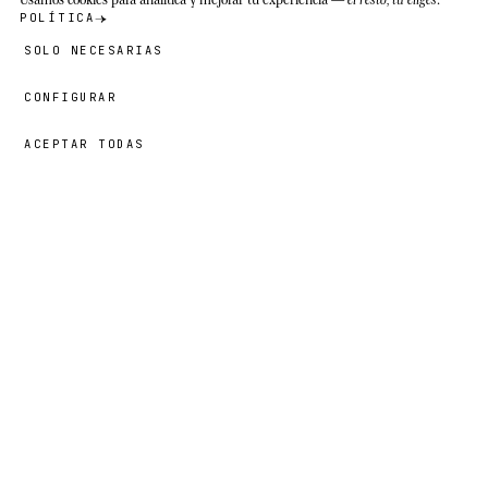
POLÍTICA
SOLO NECESARIAS
CONFIGURAR
ACEPTAR TODAS
42,00 €
→
AÑADIR
Faiz
· TALLA
14