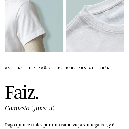
Faiz
AK
· Nº
14
/ 36
· MUTRAH, MUSCAT, OMÁN
F
a
i
z
.
Camiseta (juvenil)
Pagó quince riales por una radio vieja sin regatear, y él