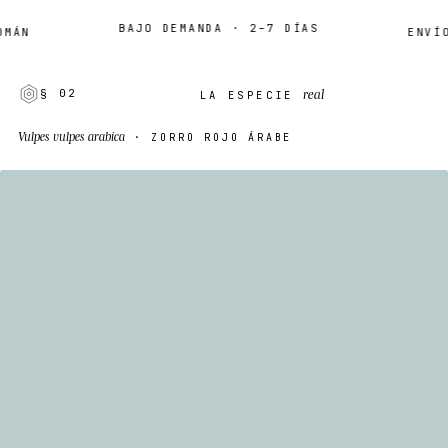
BAJO DEMANDA · 2–7 DÍAS
N
ENVÍO M
real
§ 02
LA ESPECIE
Vulpes vulpes arabica
· ZORRO ROJO ÁRABE