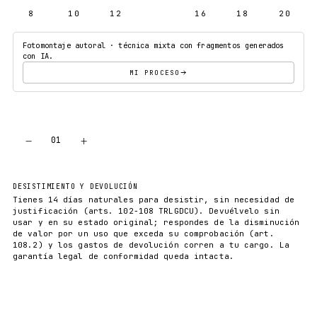
8
10
12
14
16
18
20
Fotomontaje autoral · técnica mixta con fragmentos generados
con IA.
MI PROCESO
−
+
01
AÑADIR AL CARRITO
DESISTIMIENTO Y DEVOLUCIÓN
Tienes 14 días naturales para desistir, sin necesidad de
justificación (arts. 102-108 TRLGDCU). Devuélvelo sin
usar y en su estado original; respondes de la disminución
de valor por un uso que exceda su comprobación (art.
108.2) y los gastos de devolución corren a tu cargo. La
garantía legal de conformidad queda intacta.