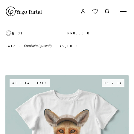
Yago Partal
§ 01
PRODUCTO
Camiseta (juvenil)
FAIZ
·
·
42,00 €
AK · 14
· FAIZ
01 / 04