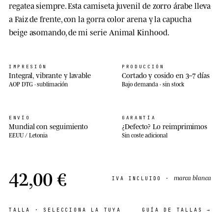
regatea siempre. Esta camiseta juvenil de zorro árabe lleva
a Faiz de frente, con la gorra color arena y la capucha
beige asomando, de mi serie Animal Kinhood.
IMPRESIÓN
PRODUCCIÓN
Integral, vibrante y lavable
Cortado y cosido en 3–7 días
AOP DTG · sublimación
Bajo demanda · sin stock
ENVÍO
GARANTÍA
Mundial con seguimiento
¿Defecto? Lo reimprimimos
EEUU / Letonia
Sin coste adicional
42,00 €
marca blanca
IVA INCLUIDO ·
TALLA
· SELECCIONA LA TUYA
GUÍA DE TALLAS →