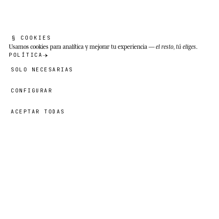
§ COOKIES
Usamos cookies
para analítica y mejorar tu experiencia —
el resto, tú eliges
.
POLÍTICA
SOLO NECESARIAS
CONFIGURAR
ACEPTAR TODAS
49,00 €
→
AÑADIR
Faiz
· TALLA
L