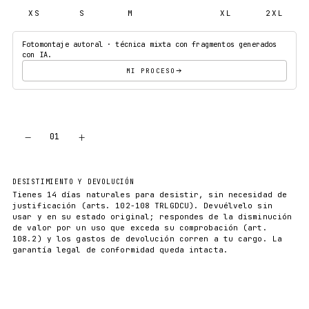
XS
S
M
L
XL
2XL
Fotomontaje autoral · técnica mixta con fragmentos generados
con IA.
MI PROCESO
−
+
01
AÑADIR AL CARRITO
DESISTIMIENTO Y DEVOLUCIÓN
Tienes 14 días naturales para desistir, sin necesidad de
justificación (arts. 102-108 TRLGDCU). Devuélvelo sin
usar y en su estado original; respondes de la disminución
de valor por un uso que exceda su comprobación (art.
108.2) y los gastos de devolución corren a tu cargo. La
garantía legal de conformidad queda intacta.