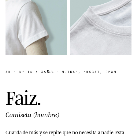
Faiz
AK
· Nº
14
/ 36
· MUTRAH, MUSCAT, OMÁN
F
a
i
z
.
Camiseta (hombre)
Guarda de más y se repite que no necesita a nadie. Esta