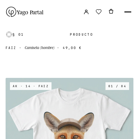
Yago Partal
§ 01
PRODUCTO
Camiseta (hombre)
FAIZ
·
·
49,00 €
AK · 14
· FAIZ
01 / 04