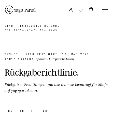
Yago Partal
START
·
RECHTLICHES
·
RETOURE
YPS-03
·
V1.0
·
17. MAI 2026
YPS-03
RETOURE
V1.0
ACT. 17. MAI 2026
Spanien · Europäische Union
GERICHTSSTAND
Rückgaberichtlinie
.
Rückgaben, Erstattungen und wie man sie beantragt für Käufe
auf yagopartal.com.
ES
EN
FR
DE