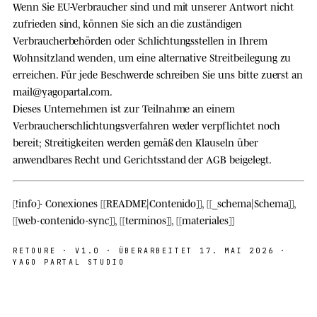
Wenn Sie EU-Verbraucher sind und mit unserer Antwort nicht
zufrieden sind, können Sie sich an die zuständigen
Verbraucherbehörden oder Schlichtungsstellen in Ihrem
Wohnsitzland wenden, um eine alternative Streitbeilegung zu
erreichen. Für jede Beschwerde schreiben Sie uns bitte zuerst an
mail@yagopartal.com
.
Dieses Unternehmen ist
zur Teilnahme
an einem
Verbraucherschlichtungsverfahren
weder verpflichtet noch
bereit
; Streitigkeiten werden gemäß den Klauseln über
anwendbares Recht und Gerichtsstand der AGB beigelegt.
[!info]- Conexiones [[README|Contenido]], [[_schema|Schema]],
[[web-contenido-sync]], [[terminos]], [[materiales]]
RETOURE ·
V1.0
· ÜBERARBEITET 17. MAI 2026 ·
YAGO PARTAL STUDIO