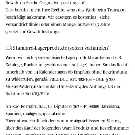
Bewahren Sie die Originalverpackung auf.
Dies berührt nicht Ihre Rechte, wenn das Werk
beim Transport
beschädigt
ankommt (wir ersetzen es kostenlos · siehe
Versandrichtlinie
) oder einen
Mangel
aufweist (3 Jahre
gesetzliche Gewährleistung).
1.3 Standard-Lagerprodukte (sofern vorhanden)
Wenn wir nicht-personalisierte Lagerprodukte anbieten (z. B.
Kataloge, Bücher in geschlossener Auflage), haben Sie das Recht,
innerhalb von 14 Kalendertagen
ab Empfang ohne Begründung
zu widerrufen, gemäß TRLGDCU Art. 102-108 + BGB § 355.
Muster-Widerrufsformular
(Umsetzung des Anhangs I.B der
Richtlinie 2011/83/EU):
An Zoo Portraits, S.L., C/ Diputació 363 - 4º, 08009 Barcelona,
Spanien,
mail@yagopartal.com
:
Hiermit widerrufe ich den von mir abgeschlossenen Vertrag
über den Kauf der folgenden Ware [Produkt und Bestellnummer
angeben], empfangen am [Datum des Empfangs]. Name des