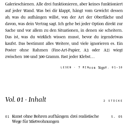
Galerieschienen. Alle drei funktionieren, aber keines funktioniert
auf jeder Wand. Was bei dir klappt, hängt vom Gewicht dessen
ab, was du aufhängen willst, von der Art der Oberfläche und
davon, was dein Vertrag sagt. Ich gehe bei jeder Option direkt zur
Sache und vor allem zu den Situationen, in denen sie scheitern.
Das ist, was du wirklich wissen musst, bevor du irgendetwas
kaufst. Das bestimmt alles Weitere, und viele ignorieren es. Ein
Poster ohne Rahmen (Fine-Art-Papier, A3 oder A2) wiegt
zwischen 100 und 300 Gramm. Fast jeder Klebst…
Yago
LESEN
· 7 MIN
S.
01–10
VON
Vol.
01
· Inhalt
2
STÜCKE
Kunst ohne Bohren aufhängen: drei realistische
01
S.
05
Wege für Mietwohnungen