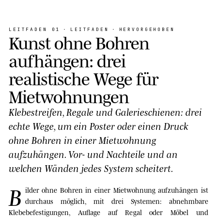
LEITFADEN
01
·
LEITFADEN
·
HERVORGEHOBEN
K
u
n
s
t
o
h
n
e
B
o
h
r
e
n
a
u
f
h
ä
n
g
e
n
:
d
r
e
i
r
e
a
l
i
s
t
i
s
c
h
e
W
e
g
e
f
ü
r
M
i
e
t
w
o
h
n
u
n
g
e
n
Klebestreifen, Regale und Galerieschienen: drei
echte Wege, um ein Poster oder einen Druck
ohne Bohren in einer Mietwohnung
aufzuhängen. Vor- und Nachteile und an
welchen Wänden jedes System scheitert.
B
ilder ohne Bohren in einer Mietwohnung aufzuhängen ist
durchaus möglich, mit drei Systemen: abnehmbare
Klebebefestigungen, Auflage auf Regal oder Möbel und