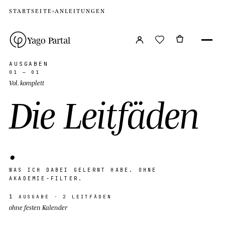
STARTSEITE
›
ANLEITUNGEN
Yago Partal
AUSGABEN
01 — 01
Vol. komplett
D
i
e
L
e
i
t
f
ä
d
e
n
.
W
A
S
I
C
H
D
A
B
E
I
G
E
L
E
R
N
T
H
A
B
E
.
O
H
N
E
A
K
A
D
E
M
I
E
-
F
I
L
T
E
R
.
1
AUSGABE · 2 LEITFÄDEN
ohne festen Kalender