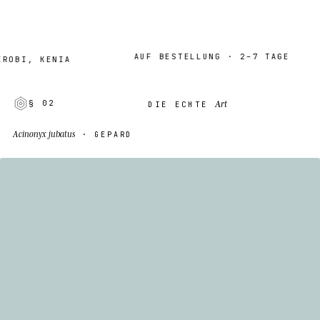
AUF BESTELLUNG · 2–7 TAGE
I, KENIA
Art
§ 02
DIE ECHTE
Acinonyx jubatus
· GEPARD