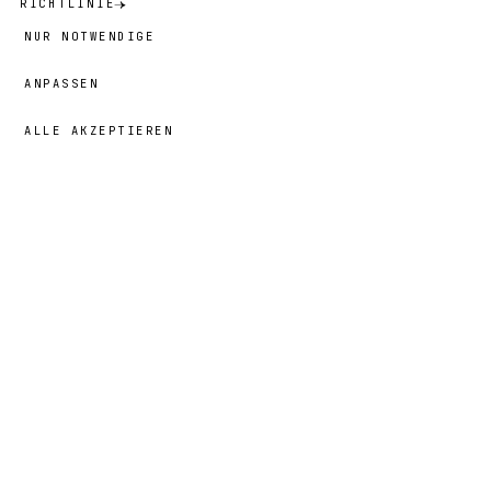
RICHTLINIE
NUR NOTWENDIGE
ANPASSEN
ALLE AKZEPTIEREN
69,00 €
→
HINZUFÜGEN
Nayna
· GRÖSSE
XL
Porträt
§ 03
DIE GESCHICHTE HINTER DEM
3 MIN
· 02 KAPITEL