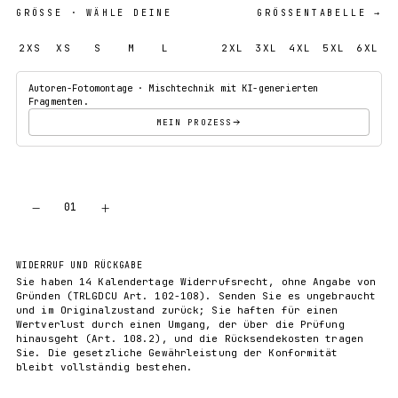
GRÖSSE
· WÄHLE DEINE
GRÖSSENTABELLE →
2XS
XS
S
M
L
XL
2XL
3XL
4XL
5XL
6XL
Autoren-Fotomontage · Mischtechnik mit KI-generierten
Fragmenten.
MEIN PROZESS
−
+
01
IN DEN WARENKORB
WIDERRUF UND RÜCKGABE
Sie haben 14 Kalendertage Widerrufsrecht, ohne Angabe von
Gründen (TRLGDCU Art. 102-108). Senden Sie es ungebraucht
und im Originalzustand zurück; Sie haften für einen
Wertverlust durch einen Umgang, der über die Prüfung
hinausgeht (Art. 108.2), und die Rücksendekosten tragen
Sie. Die gesetzliche Gewährleistung der Konformität
bleibt vollständig bestehen.