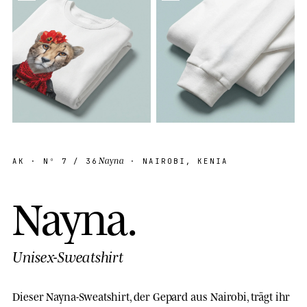
Nayna
AK
· Nº
7
/ 36
· NAIROBI, KENIA
N
a
y
n
a
.
Unisex-Sweatshirt
Dieser Nayna-Sweatshirt, der Gepard aus Nairobi, trägt ihr