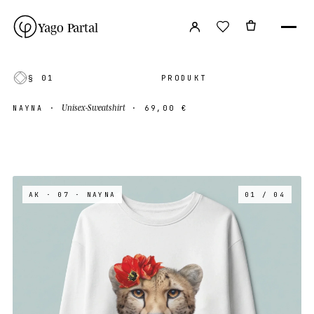
Yago Partal
§ 01
PRODUKT
Unisex-Sweatshirt
NAYNA
·
·
69,00 €
AK · 07
· NAYNA
01 / 04