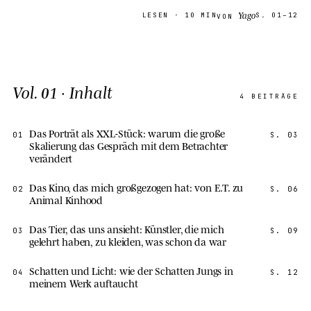
Yago
LESEN
· 10 MIN
S.
01–12
VON
Vol.
01
· Inhalt
4
BEITRÄGE
Das Porträt als XXL-Stück: warum die große
01
S.
03
Skalierung das Gespräch mit dem Betrachter
verändert
Das Kino, das mich großgezogen hat: von E.T. zu
02
S.
06
Animal Kinhood
Das Tier, das uns ansieht: Künstler, die mich
03
S.
09
gelehrt haben, zu kleiden, was schon da war
Schatten und Licht: wie der Schatten Jungs in
04
S.
12
meinem Werk auftaucht