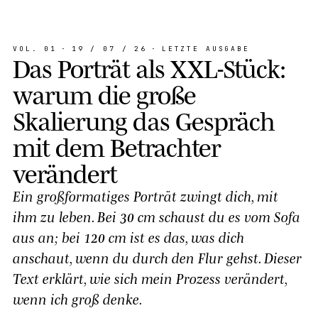
VOL. 01
·
19 / 07 / 26
·
LETZTE AUSGABE
D
a
s
P
o
r
t
r
ä
t
a
l
s
X
X
L
-
S
t
ü
c
k
:
w
a
r
u
m
d
i
e
g
r
o
ß
e
S
k
a
l
i
e
r
u
n
g
d
a
s
G
e
s
p
r
ä
c
h
m
i
t
d
e
m
B
e
t
r
a
c
h
t
e
r
v
e
r
ä
n
d
e
r
t
Ein großformatiges Porträt zwingt dich, mit
ihm zu leben. Bei 30 cm schaust du es vom Sofa
aus an; bei 120 cm ist es das, was dich
anschaut, wenn du durch den Flur gehst. Dieser
Text erklärt, wie sich mein Prozess verändert,
wenn ich groß denke.