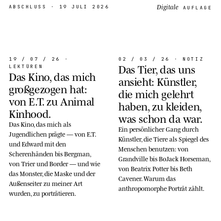
Digitale
ABSCHLUSS ·
19 JULI 2026
AUFLAGE
19 / 07 / 26
·
02 / 03 / 26
· NOTIZ
Das Tier, das uns
LEKTÜREN
Das Kino, das mich
ansieht: Künstler,
großgezogen hat:
die mich gelehrt
von E.T. zu Animal
haben, zu kleiden,
Kinhood
.
was schon da war
.
Das Kino, das mich als
Ein persönlicher Gang durch
Jugendlichen prägte — von E.T.
Künstler, die Tiere als Spiegel des
und Edward mit den
Menschen benutzen: von
Scherenhänden bis Bergman,
Grandville bis BoJack Horseman,
von Trier und Border — und wie
von Beatrix Potter bis Beth
das Monster, die Maske und der
Cavener. Warum das
Außenseiter zu meiner Art
anthropomorphe Porträt zählt.
wurden, zu porträtieren.