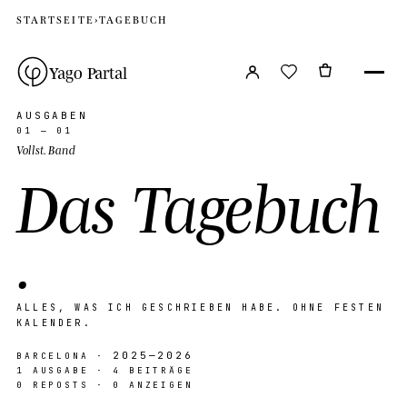
STARTSEITE
›
TAGEBUCH
Yago Partal
AUSGABEN
01 — 01
Vollst. Band
D
a
s
T
a
g
e
b
u
c
h
.
A
L
L
E
S
,
W
A
S
I
C
H
G
E
S
C
H
R
I
E
B
E
N
H
A
B
E
.
O
H
N
E
F
E
S
T
E
N
K
A
L
E
N
D
E
R
.
2025—2026
BARCELONA ·
1 AUSGABE · 4 BEITRÄGE
0 REPOSTS · 0 ANZEIGEN