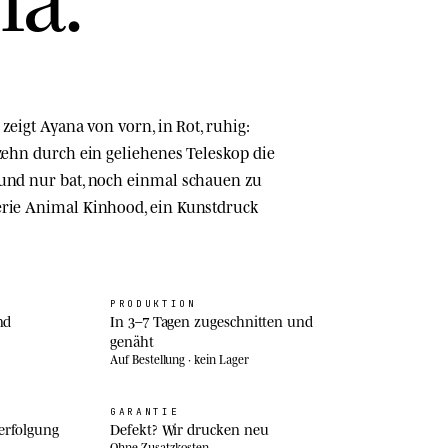
 zeigt Ayana von vorn, in Rot, ruhig:
hzehn durch ein geliehenes Teleskop die
 und nur bat, noch einmal schauen zu
erie Animal Kinhood, ein Kunstdruck
PRODUKTION
nd
In 3–7 Tagen zugeschnitten und
genäht
Auf Bestellung · kein Lager
GARANTIE
erfolgung
Defekt? Wir drucken neu
Ohne Zusatzkosten