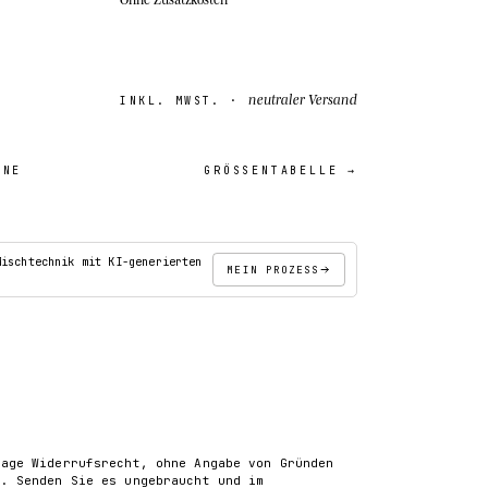
neutraler Versand
INKL. MWST. ·
INE
GRÖSSENTABELLE →
18″×18″
Mischtechnik mit KI-generierten
MEIN PROZESS
IN DEN WARENKORB
tage Widerrufsrecht, ohne Angabe von Gründen
). Senden Sie es ungebraucht und im