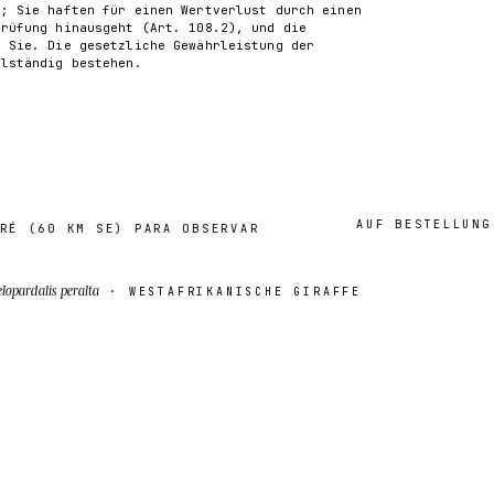
k; Sie haften für einen Wertverlust durch einen
Prüfung hinausgeht (Art. 108.2), und die
n Sie. Die gesetzliche Gewährleistung der
llständig bestehen.
AUF BESTELLUNG · 2
60 KM SE) PARA OBSERVAR
lopardalis peralta
· WESTAFRIKANISCHE GIRAFFE