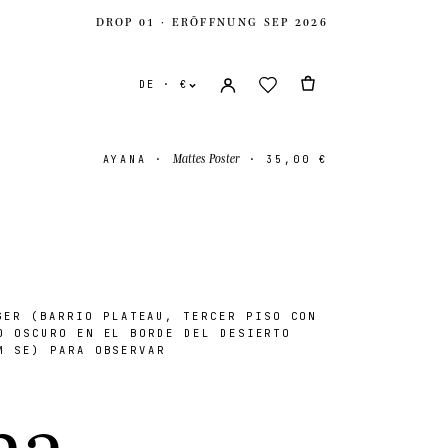
DROP 01 · ERÖFFNUNG SEP 2026
DE · €
Mattes Poster
AYANA
·
·
35,00 €
ER (BARRIO PLATEAU, TERCER PISO CON
e Staaten
USD $
O OSCURO EN EL BORDE DEL DESIERTO
M SE) PARA OBSERVAR
es Königreich
GBP £
n
a
.
onal
EUR €