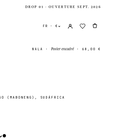
DROP 01 · OUVERTURE SEPT. 2026
FR · €
Poster encadré
NALA
·
·
68,00 €
O (MABONENG), SUDÁFRICA
s
USD $
a
.
-Uni
GBP £
onal
EUR €