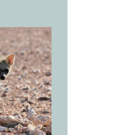
L’ESPÈCE 
P
r
o
t
Proteles cr
Le dotwor
par point
Savanes ouvertes
d'Afrique orient
précipitations a
en Afrique du Su