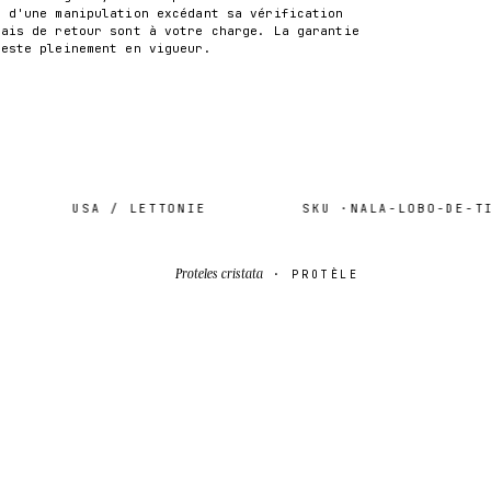
t d'une manipulation excédant sa vérification
rais de retour sont à votre charge. La garantie
reste pleinement en vigueur.
USA / LETTONIE
SKU ·
NALA-LOBO-DE-TIER
Proteles cristata
· PROTÈLE