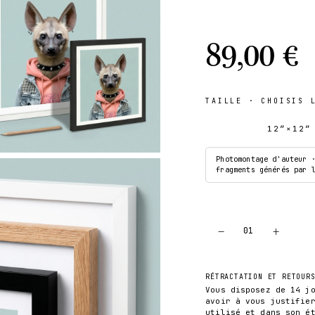
89,00 €
TAILLE
· CHOISIS L
12″×12″
Photomontage d'auteur 
fragments générés par 
−
+
01
RÉTRACTATION ET RETOUR
Vous disposez de 14 j
avoir à vous justifie
utilisé et dans son é