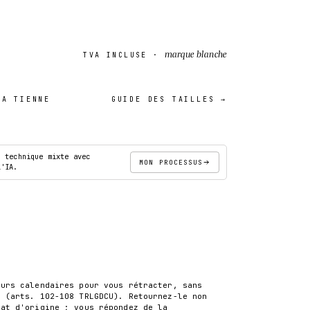
marque blanche
TVA INCLUSE ·
A TIENNE
GUIDE DES TAILLES →
18″×18″
· technique mixte avec
MON PROCESSUS
l'IA.
AJOUTER AU PANIER
S
ours calendaires pour vous rétracter, sans
r (arts. 102-108 TRLGDCU). Retournez-le non
tat d'origine ; vous répondez de la