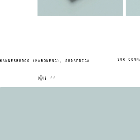
SUR COMMAND
NESBURGO (MABONENG), SUDÁFRICA
§ 02