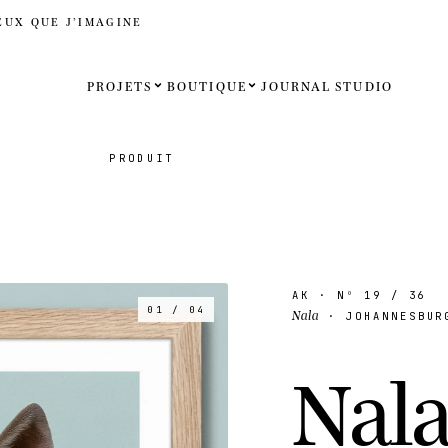
EUX QUE J’IMAGINE
PROJETS
BOUTIQUE
JOURNAL
STUDIO
Español
PRODUIT
English
Français
Deutsch
AK
· Nº
19
/ 36
01 / 04
Nala
· JOHANNESBURG
États-Uni
N
a
l
Royaume
Internati