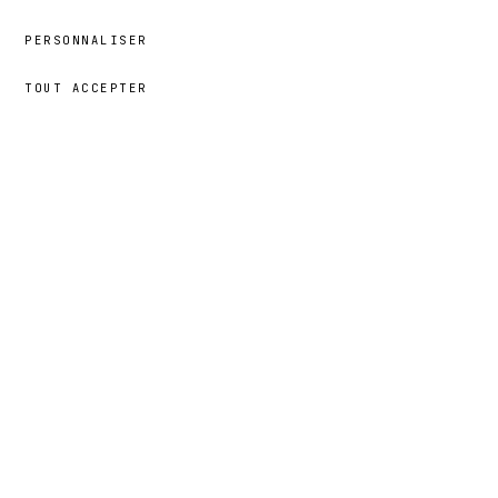
PERSONNALISER
TOUT ACCEPTER
69,00 €
→
AJOUTER
Nala
· TAILLE
XL
portrait
§ 03
L’HISTOIRE DERRIÈRE LE
3 MIN
· 02 CHAPITRES