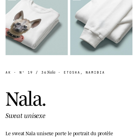
Nala
AK
· Nº
19
/ 36
· ETOSHA, NAMIBIA
N
a
l
a
.
Sweat unisexe
Le sweat Nala unisexe porte le portrait du protèle