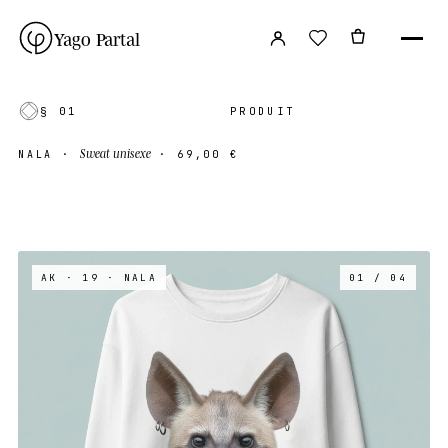
Yago Partal
§ 01
PRODUIT
Sweat unisexe
NALA
·
·
69,00 €
AK · 19
· NALA
01 / 04