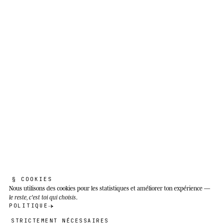
précipitations annuelles inférieures à 800 mm ;
en Afrique du Sud, il occupe le Highveld, le
Karoo et le bushveld. Évite les forêts denses et
les déserts extrêmes.
§ COOKIES
Nous utilisons des cookies
pour les statistiques et améliorer ton expérience —
le reste, c'est toi qui choisis
.
POLITIQUE
STRICTEMENT NÉCESSAIRES