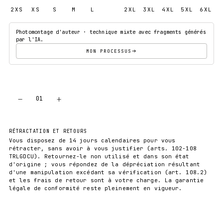
2XS
XS
S
M
L
XL
2XL
3XL
4XL
5XL
6XL
Photomontage d'auteur · technique mixte avec fragments générés
par l'IA.
MON PROCESSUS
−
+
01
AJOUTER AU PANIER
RÉTRACTATION ET RETOURS
Vous disposez de 14 jours calendaires pour vous
rétracter, sans avoir à vous justifier (arts. 102-108
TRLGDCU). Retournez-le non utilisé et dans son état
d'origine ; vous répondez de la dépréciation résultant
d'une manipulation excédant sa vérification (art. 108.2)
et les frais de retour sont à votre charge. La garantie
légale de conformité reste pleinement en vigueur.