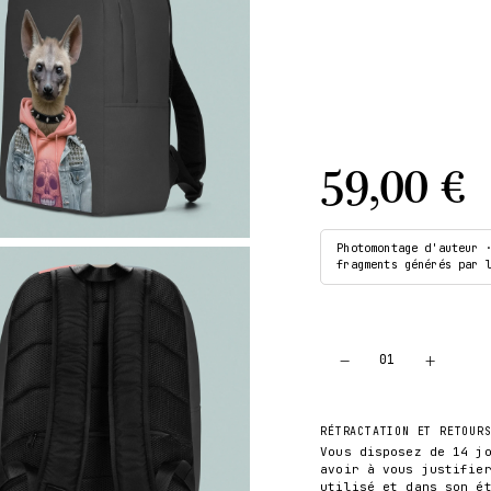
59,00 €
Photomontage d'auteur 
fragments générés par 
−
+
01
RÉTRACTATION ET RETOUR
Vous disposez de 14 j
avoir à vous justifie
utilisé et dans son é