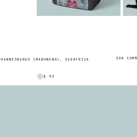
SUR COMMAN
NNESBURGO (MABONENG), SUDÁFRICA
§ 02