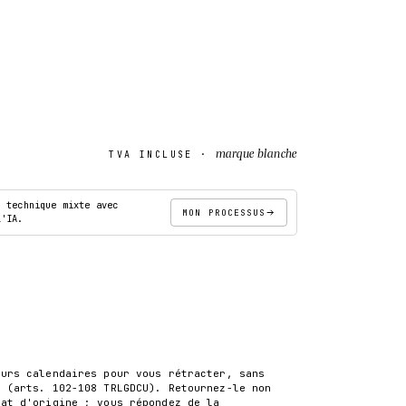
marque blanche
TVA INCLUSE ·
· technique mixte avec
MON PROCESSUS
l'IA.
AJOUTER AU PANIER
S
ours calendaires pour vous rétracter, sans
r (arts. 102-108 TRLGDCU). Retournez-le non
tat d'origine ; vous répondez de la