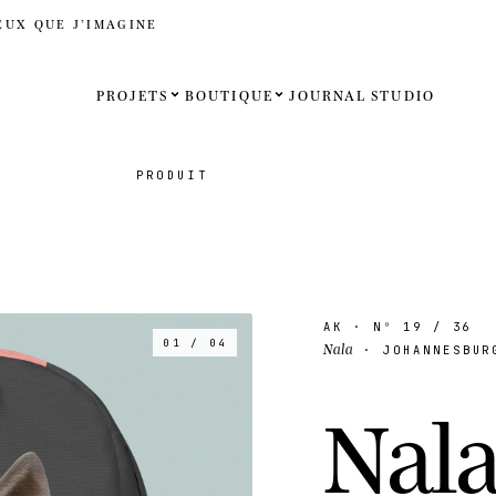
EUX QUE J’IMAGINE
PROJETS
BOUTIQUE
JOURNAL
STUDIO
Español
PRODUIT
English
Français
Deutsch
AK
· Nº
19
/ 36
01 / 04
Nala
· JOHANNESBURG
États-Uni
N
a
l
Royaume
Internati