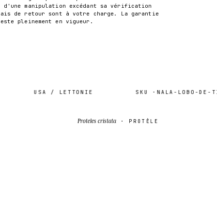
t d'une manipulation excédant sa vérification
rais de retour sont à votre charge. La garantie
reste pleinement en vigueur.
USA / LETTONIE
SKU ·
NALA-LOBO-DE-TIE
Proteles cristata
· PROTÈLE