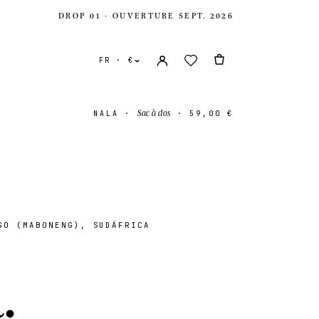
DROP 01 · OUVERTURE SEPT. 2026
FR · €
Sac à dos
NALA
·
·
59,00 €
O (MABONENG), SUDÁFRICA
s
USD $
a
.
-Uni
GBP £
onal
EUR €