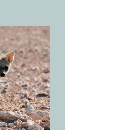
L’ESPÈCE 
P
r
o
t
Proteles cr
Le dotwor
par point
Savanes ouvertes
d'Afrique orient
précipitations a
en Afrique du Su