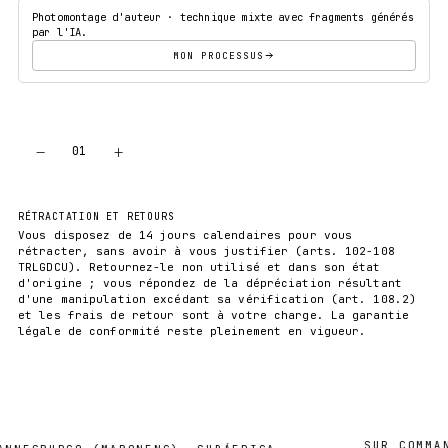
Photomontage d'auteur · technique mixte avec fragments générés
par l'IA.
MON PROCESSUS
−
+
01
AJOUTER AU PANIER
RÉTRACTATION ET RETOURS
Vous disposez de 14 jours calendaires pour vous
rétracter, sans avoir à vous justifier (arts. 102-108
TRLGDCU). Retournez-le non utilisé et dans son état
d'origine ; vous répondez de la dépréciation résultant
d'une manipulation excédant sa vérification (art. 108.2)
et les frais de retour sont à votre charge. La garantie
légale de conformité reste pleinement en vigueur.
SUR COMMANDE 