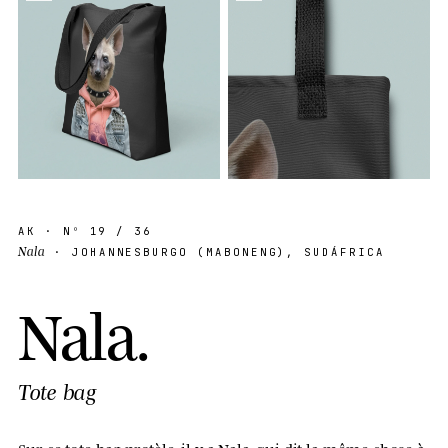
AK
· Nº
19
/ 36
Nala
· JOHANNESBURGO (MABONENG), SUDÁFRICA
N
a
l
a
.
Tote bag