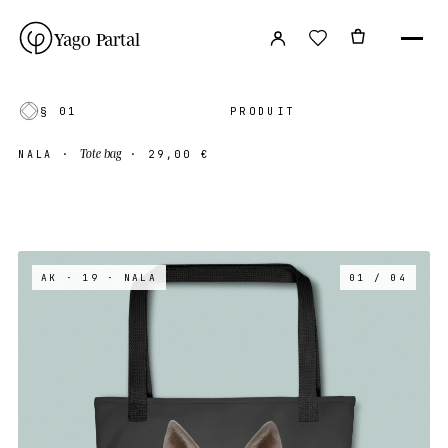
Yago Partal
§ 01
PRODUIT
Tote bag
NALA
·
·
29,00 €
AK · 19
· NALA
01 / 04