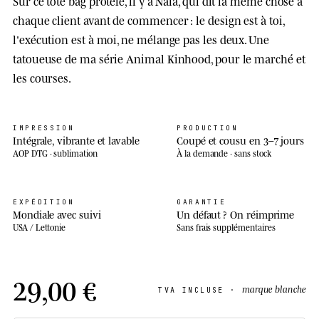
Sur ce tote bag protèle, il y a Nala, qui dit la même chose à
chaque client avant de commencer : le design est à toi,
l'exécution est à moi, ne mélange pas les deux. Une
tatoueuse de ma série Animal Kinhood, pour le marché et
les courses.
IMPRESSION
PRODUCTION
Intégrale, vibrante et lavable
Coupé et cousu en 3–7 jours
AOP DTG · sublimation
À la demande · sans stock
EXPÉDITION
GARANTIE
Mondiale avec suivi
Un défaut ? On réimprime
USA / Lettonie
Sans frais supplémentaires
29,00 €
marque blanche
TVA INCLUSE ·