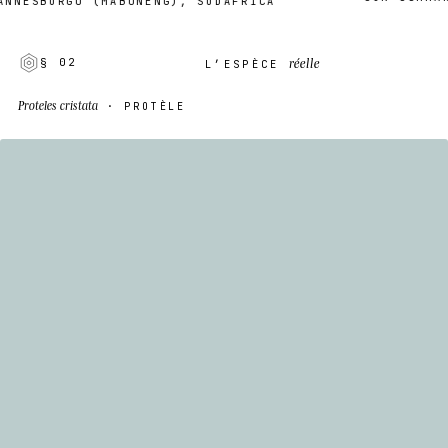
ESBURGO (MABONENG), SUDÁFRICA
réelle
§ 02
L’ESPÈCE
Proteles cristata
· PROTÈLE